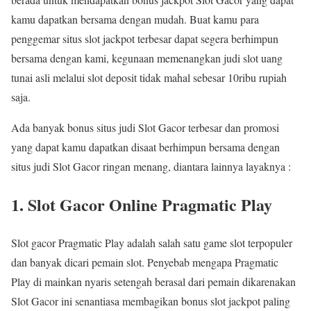
kamu dapatkan bersama dengan mudah. Buat kamu para
penggemar situs slot jackpot terbesar dapat segera berhimpun
bersama dengan kami, kegunaan memenangkan judi slot uang
tunai asli melalui slot deposit tidak mahal sebesar 10ribu rupiah
saja.
Ada banyak bonus situs judi Slot Gacor terbesar dan promosi
yang dapat kamu dapatkan disaat berhimpun bersama dengan
situs judi Slot Gacor ringan menang, diantara lainnya layaknya :
1. Slot Gacor Online Pragmatic Play
Slot gacor Pragmatic Play adalah salah satu game slot terpopuler
dan banyak dicari pemain slot. Penyebab mengapa Pragmatic
Play di mainkan nyaris setengah berasal dari pemain dikarenakan
Slot Gacor ini senantiasa membagikan bonus slot jackpot paling