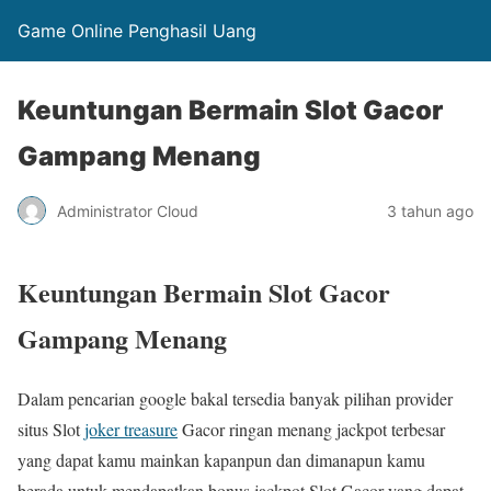
Game Online Penghasil Uang
Keuntungan Bermain Slot Gacor
Gampang Menang
Administrator Cloud
3 tahun ago
Keuntungan Bermain Slot Gacor
Gampang Menang
Dalam pencarian google bakal tersedia banyak pilihan provider
situs Slot
joker treasure
Gacor ringan menang jackpot terbesar
yang dapat kamu mainkan kapanpun dan dimanapun kamu
berada untuk mendapatkan bonus jackpot Slot Gacor yang dapat