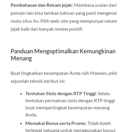
Pembahasan dan Rekam jejak:
Membaca uraian dari
pemain lain bisa berikan lukisan yang pasti mengenai
mutu situs itu. Pilih web-site yang mempunyai rekam
jejak baik dan banyak review positif.
Panduan Mengoptimalkan Kemungkinan
Menang
Buat tingkatkan kesempatan Anda raih Maxwin, pikir
sejumlah tehnik berikut ini:
Tentukan Slots dengan RTP Tinggi
: Selalu
tentukan permainan slots dengan RTP tinggi
buat mempertingkat kesempatan menang
Anda.
Memakai Bonus serta Promo
: Tidak boleh
terlewat peluang untuk menggunakan bonus