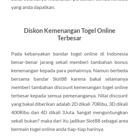
yang anda dapatkan.
Diskon Kemenangan Togel Online
Terbesar
Pada kebanyakan bandar togel online di Indonesia
benar-benar jarang sekali memberi tambahan bonus
kemenangan kepada para pemainnya. Namun berbeda
bersama bandar Slot88 karena bakal selamanya
memberi tambahan discount kemenangan togel online
terbesar kepada semua pemenanganya. Nilai discount
yang bakal diberikan adalah 2D dikali 70Ribu, 3D dikali
400Ribu dan 4D dikali 3Juta. Sangat menguntungkan
sekali bukan? maka dari itu jadikan Slot88 sebagai area
bermain togel online anda tiap-tiap harinya.