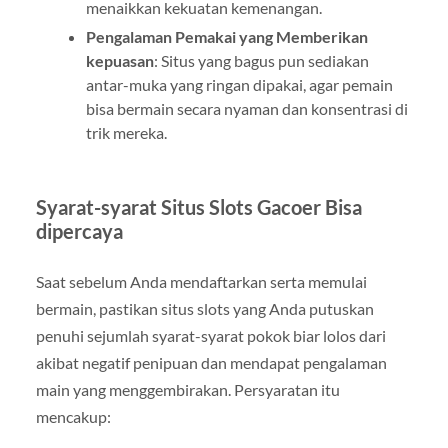
menaikkan kekuatan kemenangan.
Pengalaman Pemakai yang Memberikan
kepuasan
: Situs yang bagus pun sediakan
antar-muka yang ringan dipakai, agar pemain
bisa bermain secara nyaman dan konsentrasi di
trik mereka.
Syarat-syarat Situs Slots Gacoer Bisa
dipercaya
Saat sebelum Anda mendaftarkan serta memulai
bermain, pastikan situs slots yang Anda putuskan
penuhi sejumlah syarat-syarat pokok biar lolos dari
akibat negatif penipuan dan mendapat pengalaman
main yang menggembirakan. Persyaratan itu
mencakup: