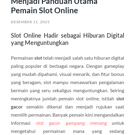
Menjadi Panduan Utama
Pemain Slot Online
DESEMBER 11, 2025
Slot Online Hadir sebagai Hiburan Digital
yang Menguntungkan
Permainan
slot
telah menjadi salah satu hiburan digital
paling populer di berbagai negara. Dengan gameplay
yang mudah dipahami, visual menarik, dan fitur bonus
yang beragam, slot mampu menawarkan pengalaman
bermain yang seru sekaligus menguntungkan. Seiring
meningkatnya jumlah pemain slot online, istilah
slot
gacor
semakin dikenal dan menjadi rujukan saat
memilih permainan. Banyak pemain kini mengandalkan
informasi
slot gacor gampang menang
untuk
mengetahui permainan mana yang sedang