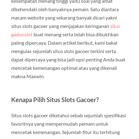
kesempatan menang tinggi yaitu soal yang amat
dikehendaki oleh banyaknya pemain. Satu diantara
macam website yang sekarang banyak dicari yakni
situs slots gacoer yang menjajakan keringanan
situs
gadunslot
buat menang serta telah bisa dibuktikan
paling dipercaya. Dalam artikel berikut, kami bakal
mengulas sejumlah situs slots gacoer terkini serta
dapat dipercaya yang bisa jadi opsi penting Anda buat
mencetak kemenangan optimal atau yang dikenali
makna Maxwin.
Kenapa Pilih Situs Slots Gacoer?
Situs slots gacoer diketahui sebab sejumlah spesifikasi
favoritnya yang mempermudah pemain untuk
mencetak kemenangan. Sejumlah fitur itu terhitung