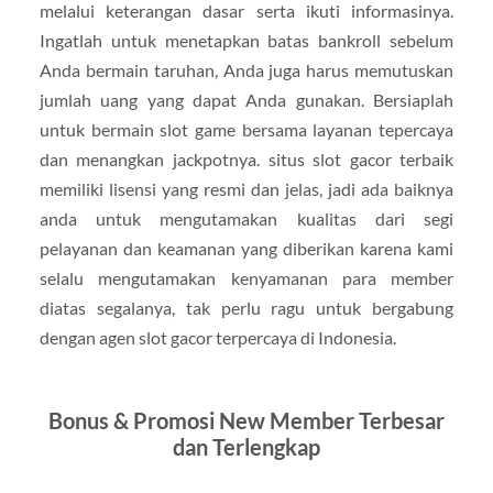
melalui keterangan dasar serta ikuti informasinya.
Ingatlah untuk menetapkan batas bankroll sebelum
Anda bermain taruhan, Anda juga harus memutuskan
jumlah uang yang dapat Anda gunakan. Bersiaplah
untuk bermain slot game bersama layanan tepercaya
dan menangkan jackpotnya. situs slot gacor terbaik
memiliki lisensi yang resmi dan jelas, jadi ada baiknya
anda untuk mengutamakan kualitas dari segi
pelayanan dan keamanan yang diberikan karena kami
selalu mengutamakan kenyamanan para member
diatas segalanya, tak perlu ragu untuk bergabung
dengan agen slot gacor terpercaya di Indonesia.
Bonus & Promosi New Member Terbesar
dan Terlengkap