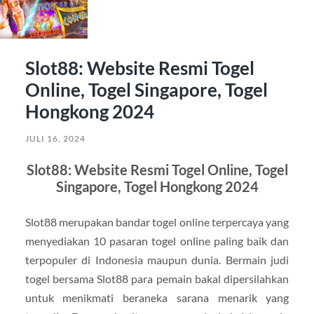
Slot88: Website Resmi Togel
Online, Togel Singapore, Togel
Hongkong 2024
JULI 16, 2024
Slot88: Website Resmi Togel Online, Togel
Singapore, Togel Hongkong 2024
Slot88 merupakan bandar togel online terpercaya yang
menyediakan 10 pasaran togel online paling baik dan
terpopuler di Indonesia maupun dunia. Bermain judi
togel bersama Slot88 para pemain bakal dipersilahkan
untuk menikmati beraneka sarana menarik yang