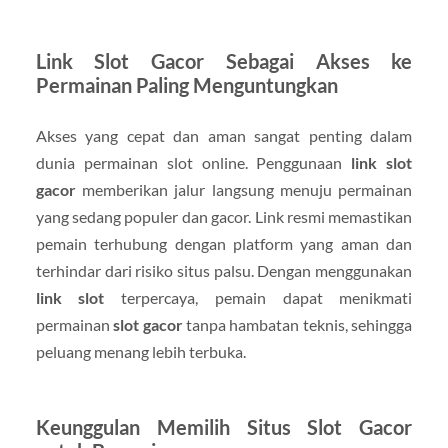
Link Slot Gacor Sebagai Akses ke
Permainan Paling Menguntungkan
Akses yang cepat dan aman sangat penting dalam
dunia permainan slot online. Penggunaan
link slot
gacor
memberikan jalur langsung menuju permainan
yang sedang populer dan gacor. Link resmi memastikan
pemain terhubung dengan platform yang aman dan
terhindar dari risiko situs palsu. Dengan menggunakan
link slot
terpercaya, pemain dapat menikmati
permainan
slot gacor
tanpa hambatan teknis, sehingga
peluang menang lebih terbuka.
Keunggulan Memilih Situs Slot Gacor