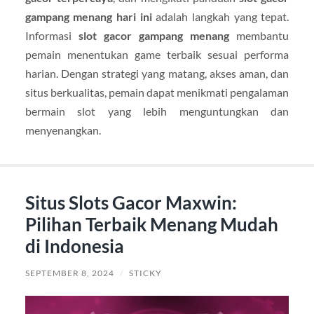
gampang menang hari ini
adalah langkah yang tepat.
Informasi
slot gacor gampang menang
membantu
pemain menentukan game terbaik sesuai performa
harian. Dengan strategi yang matang, akses aman, dan
situs berkualitas, pemain dapat menikmati pengalaman
bermain slot yang lebih menguntungkan dan
menyenangkan.
Situs Slots Gacor Maxwin:
Pilihan Terbaik Menang Mudah
di Indonesia
SEPTEMBER 8, 2024
/
STICKY