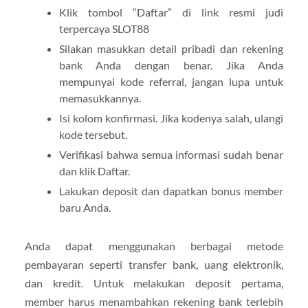
Klik tombol “Daftar” di link resmi judi
terpercaya SLOT88
Silakan masukkan detail pribadi dan rekening
bank Anda dengan benar. Jika Anda
mempunyai kode referral, jangan lupa untuk
memasukkannya.
Isi kolom konfirmasi. Jika kodenya salah, ulangi
kode tersebut.
Verifikasi bahwa semua informasi sudah benar
dan klik Daftar.
Lakukan deposit dan dapatkan bonus member
baru Anda.
Anda dapat menggunakan berbagai metode
pembayaran seperti transfer bank, uang elektronik,
dan kredit. Untuk melakukan deposit pertama,
member harus menambahkan rekening bank terlebih