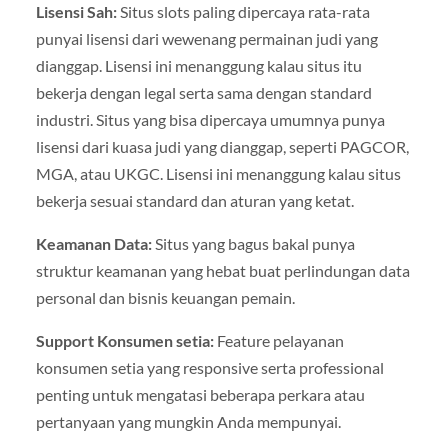
Lisensi Sah:
Situs slots paling dipercaya rata-rata
punyai lisensi dari wewenang permainan judi yang
dianggap. Lisensi ini menanggung kalau situs itu
bekerja dengan legal serta sama dengan standard
industri. Situs yang bisa dipercaya umumnya punya
lisensi dari kuasa judi yang dianggap, seperti PAGCOR,
MGA, atau UKGC. Lisensi ini menanggung kalau situs
bekerja sesuai standard dan aturan yang ketat.
Keamanan Data:
Situs yang bagus bakal punya
struktur keamanan yang hebat buat perlindungan data
personal dan bisnis keuangan pemain.
Support Konsumen setia:
Feature pelayanan
konsumen setia yang responsive serta professional
penting untuk mengatasi beberapa perkara atau
pertanyaan yang mungkin Anda mempunyai.