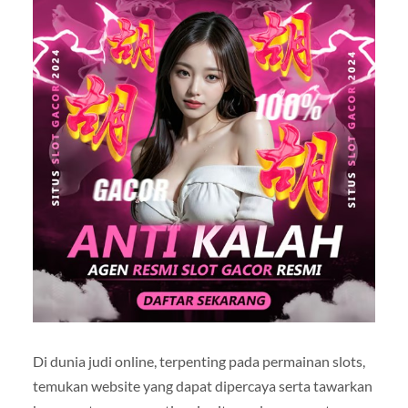
Di dunia judi online, terpenting pada permainan slots,
temukan website yang dapat dipercaya serta tawarkan