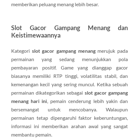
memberikan peluang menang lebih besar.
Slot Gacor Gampang Menang dan
Keistimewaannya
Kategori
slot gacor gampang menang
merujuk pada
permainan yang sedang menunjukkan pola
pembayaran positif. Game yang dianggap gacor
biasanya memiliki RTP tinggi, volatilitas stabil, dan
kemenangan kecil yang sering muncul. Ketika sebuah
permainan dikategorikan sebagai
slot gacor gampang
menang hari ini
, pemain cenderung lebih yakin dan
bersemangat untuk mencobanya. Walaupun
permainan tetap dipengaruhi faktor keberuntungan,
informasi ini memberikan arahan awal yang sangat
membantu pemain.