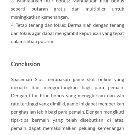
3. Manfaatkan fitur bonus: Manfaatkan fitur bonus
seperti putaran gratis dan multiplier untuk
meningkatkan kemenangan.
4. Tetap tenang dan fokus: Bermainlah dengan tenang
dan fokus agar dapat mengambil keputusan yang tepat
dalam setiap putaran.
Conclusion
Spaceman Slot merupakan game slot online yang
menarik dan menguntungkan bagi para pemain.
Dengan fitur-fitur bonus yang menggiurkan dan win
rate tertinggi yang dimiliki, game ini dapat memberikan
penghasilan lebih bagi para pemain. Dengan mengikuti
tips-tips bermain yang telah disebutkan di atas,
pemain dapat memaksimalkan peluang kemenangan