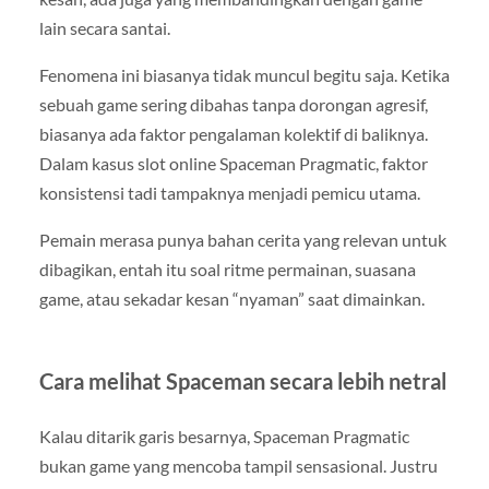
lain secara santai.
Fenomena ini biasanya tidak muncul begitu saja. Ketika
sebuah game sering dibahas tanpa dorongan agresif,
biasanya ada faktor pengalaman kolektif di baliknya.
Dalam kasus slot online Spaceman Pragmatic, faktor
konsistensi tadi tampaknya menjadi pemicu utama.
Pemain merasa punya bahan cerita yang relevan untuk
dibagikan, entah itu soal ritme permainan, suasana
game, atau sekadar kesan “nyaman” saat dimainkan.
Cara melihat Spaceman secara lebih netral
Kalau ditarik garis besarnya, Spaceman Pragmatic
bukan game yang mencoba tampil sensasional. Justru