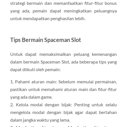
strategi bermain dan memanfaatkan fitur-fitur bonus
yang ada, pemain dapat meningkatkan peluangnya
untuk mendapatkan penghasilan lebih.
Tips Bermain Spaceman Slot
Untuk dapat memaksimalkan peluang kemenangan
dalam bermain Spaceman Slot, ada beberapa tips yang
dapat diikuti oleh pemain:
1. Pahami aturan main: Sebelum memulai permainan,
pastikan untuk memahami aturan main dan fitur-fitur
yang ada dalam game.
2. Kelola modal dengan bijak: Penting untuk selalu
mengelola modal dengan bijak agar dapat bertahan
dalam jangka waktu yang lama.