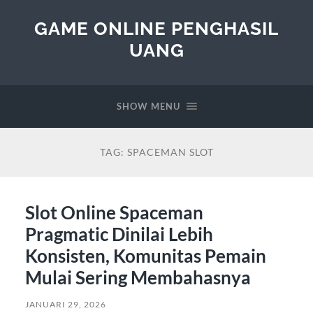
GAME ONLINE PENGHASIL
UANG
SHOW MENU
TAG:
SPACEMAN SLOT
Slot Online Spaceman
Pragmatic Dinilai Lebih
Konsisten, Komunitas Pemain
Mulai Sering Membahasnya
JANUARI 29, 2026