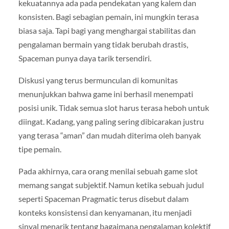
kekuatannya ada pada pendekatan yang kalem dan
konsisten. Bagi sebagian pemain, ini mungkin terasa
biasa saja. Tapi bagi yang menghargai stabilitas dan
pengalaman bermain yang tidak berubah drastis,
Spaceman punya daya tarik tersendiri.
Diskusi yang terus bermunculan di komunitas
menunjukkan bahwa game ini berhasil menempati
posisi unik. Tidak semua slot harus terasa heboh untuk
diingat. Kadang, yang paling sering dibicarakan justru
yang terasa “aman” dan mudah diterima oleh banyak
tipe pemain.
Pada akhirnya, cara orang menilai sebuah game slot
memang sangat subjektif. Namun ketika sebuah judul
seperti Spaceman Pragmatic terus disebut dalam
konteks konsistensi dan kenyamanan, itu menjadi
sinyal menarik tentang bagaimana pengalaman kolektif