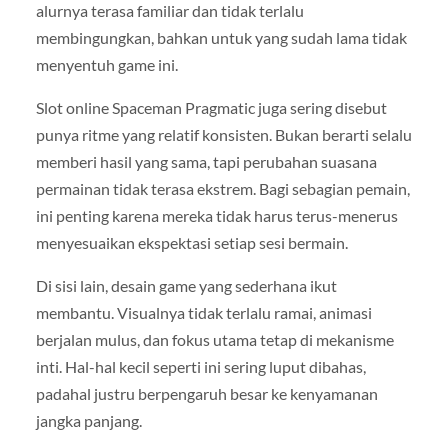
alurnya terasa familiar dan tidak terlalu
membingungkan, bahkan untuk yang sudah lama tidak
menyentuh game ini.
Slot online Spaceman Pragmatic juga sering disebut
punya ritme yang relatif konsisten. Bukan berarti selalu
memberi hasil yang sama, tapi perubahan suasana
permainan tidak terasa ekstrem. Bagi sebagian pemain,
ini penting karena mereka tidak harus terus-menerus
menyesuaikan ekspektasi setiap sesi bermain.
Di sisi lain, desain game yang sederhana ikut
membantu. Visualnya tidak terlalu ramai, animasi
berjalan mulus, dan fokus utama tetap di mekanisme
inti. Hal-hal kecil seperti ini sering luput dibahas,
padahal justru berpengaruh besar ke kenyamanan
jangka panjang.