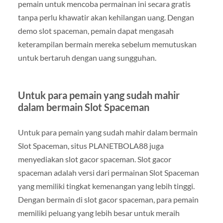
pemain untuk mencoba permainan ini secara gratis
tanpa perlu khawatir akan kehilangan uang. Dengan
demo slot spaceman, pemain dapat mengasah
keterampilan bermain mereka sebelum memutuskan
untuk bertaruh dengan uang sungguhan.
Untuk para pemain yang sudah mahir
dalam bermain Slot Spaceman
Untuk para pemain yang sudah mahir dalam bermain
Slot Spaceman, situs PLANETBOLA88 juga
menyediakan slot gacor spaceman. Slot gacor
spaceman adalah versi dari permainan Slot Spaceman
yang memiliki tingkat kemenangan yang lebih tinggi.
Dengan bermain di slot gacor spaceman, para pemain
memiliki peluang yang lebih besar untuk meraih