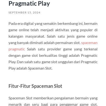
Pragmatic Play
SEPTEMBER 15, 2024
Pada era digital yang semakin berkembang ini, bermain
game online telah menjadi aktivitas yang populer di
kalangan masyarakat. Salah satu jenis game online
yang banyak diminati adalah permainan slot.
spaceman
pragmatic
Salah satu provider game yang terkenal
dengan game slot berkualitas tinggi adalah Pragmatic
Play. Dan salah satu game slot unggulan dari Pragmatic
Play adalah Spaceman Slot.
Fitur-Fitur Spaceman Slot
Spaceman Slot memberikan pengalaman bermain yang
menarik dan seru bagi para penggemar game slot.