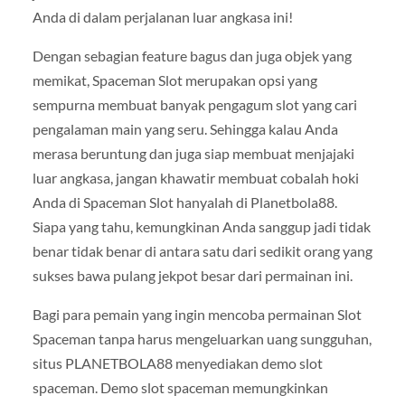
Anda di dalam perjalanan luar angkasa ini!
Dengan sebagian feature bagus dan juga objek yang
memikat, Spaceman Slot merupakan opsi yang
sempurna membuat banyak pengagum slot yang cari
pengalaman main yang seru. Sehingga kalau Anda
merasa beruntung dan juga siap membuat menjajaki
luar angkasa, jangan khawatir membuat cobalah hoki
Anda di Spaceman Slot hanyalah di Planetbola88.
Siapa yang tahu, kemungkinan Anda sanggup jadi tidak
benar tidak benar di antara satu dari sedikit orang yang
sukses bawa pulang jekpot besar dari permainan ini.
Bagi para pemain yang ingin mencoba permainan Slot
Spaceman tanpa harus mengeluarkan uang sungguhan,
situs PLANETBOLA88 menyediakan demo slot
spaceman. Demo slot spaceman memungkinkan