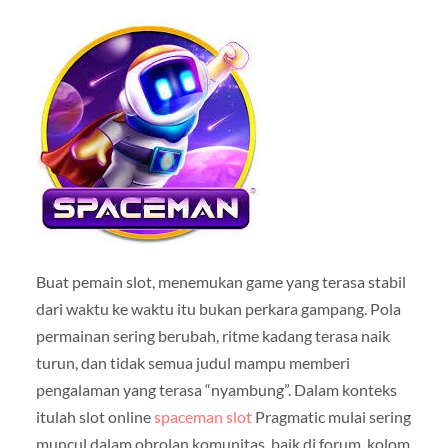
Buat pemain slot, menemukan game yang terasa stabil
dari waktu ke waktu itu bukan perkara gampang. Pola
permainan sering berubah, ritme kadang terasa naik
turun, dan tidak semua judul mampu memberi
pengalaman yang terasa “nyambung”. Dalam konteks
itulah slot online
spaceman slot
Pragmatic mulai sering
muncul dalam obrolan komunitas, baik di forum, kolom