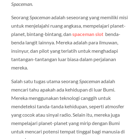
Spaceman
.
Seorang
Spaceman
adalah seseorang yang memiliki misi
untuk menjelajahi ruang angkasa, mempelajari planet-
planet, bintang-bintang, dan
spaceman slot
benda-
benda langit lainnya. Mereka adalah para ilmuwan,
insinyur, dan pilot yang terlatih untuk menghadapi
tantangan-tantangan luar biasa dalam perjalanan
mereka.
Salah satu tugas utama seorang
Spaceman
adalah
mencari tahu apakah ada kehidupan di luar Bumi.
Mereka menggunakan teknologi canggih untuk
mendeteksi tanda-tanda kehidupan, seperti atmosfer
yang cocok atau sinyal radio. Selain itu, mereka juga
mempelajari planet-planet yang mirip dengan Bumi
untuk mencari potensi tempat tinggal bagi manusia di