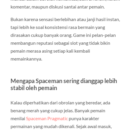
komentar, maupun diskusi santai antar pemain.
Bukan karena sensasi berlebihan atau janji hasil instan,
tapi lebih ke soal konsistensi rasa bermain yang
dirasakan cukup banyak orang. Game ini pelan-pelan
membangun reputasi sebagai slot yang tidak bikin
pemain merasa asing setiap kali kembali
memainkannya.
Mengapa Spaceman sering dianggap lebih
stabil oleh pemain
Kalau diperhatikan dari obrolan yang beredar, ada
benang merah yang cukup jelas. Banyak pemain
menilai
Spaceman Pragmatic
punya karakter
permainan yang mudah dikenali. Sejak awal masuk,