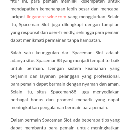
fitur ini, para pemain memiliki kesempatan untuk
mendapatkan kemenangan lebih besar dan mencapai
jackpot
linganore-wine.com
yang menggiurkan. Selain
itu, Spaceman Slot juga dilengkapi dengan tampilan
yang responsif dan user-friendly, sehingga para pemain
dapat menikmati permainan tanpa hambatan.
Salah satu keunggulan dari Spaceman Slot adalah
adanya situs Spaceman88 yang menjadi tempat terbaik
untuk bermain. Dengan sistem keamanan yang
terjamin dan layanan pelanggan yang professional,
para pemain dapat bermain dengan nyaman dan aman.
Selain itu, situs Spaceman88 juga menyediakan
berbagai bonus dan promosi menarik yang dapat
meningkatkan pengalaman bermain para pemain.
Dalam bermain Spaceman Slot, ada beberapa tips yang
dapat membantu para pemain untuk meningkatkan