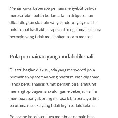
Menariknya, beberapa pemain menyebut bahwa
mereka lebih betah berlama-lama di Spaceman
dibandingkan slot lain yang cenderung agresif. Ini
bukan soal hasil akhir, tapi soal pengalaman selama
bermain yang tidak melelahkan secara mental.
Pola permainan yang mudah dikenali
Di satu bagian diskusi, ada yang menyoroti pola
permainan Spaceman yang relatif mudah dipahami.
Tanpa perlu analisis rumit, pemain bisa langsung
menangkap bagaimana alur game bekerja. Hal ini
membuat banyak orang merasa lebih percaya diri,
terutama mereka yang tidak ingin terlalu teknis.
Pola yang konsisten juga membuat pemain bisa