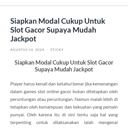
Siapkan Modal Cukup Untuk
Slot Gacor Supaya Mudah
Jackpot
AGUSTUS 14, 2024
/
STICKY
Siapkan Modal Cukup Untuk Slot Gacor
Supaya Mudah Jackpot
Player harus kenali dan ketahui benar jika kemenangan
dalam games slot online gacor bukan ditetapkan oleh
peruntungan atau peruntungan. Namun malah lebih di
tetapkan oleh kemampuan dan kekuatan yang pemain
punyai. Oleh karena itu di sini tentu saja hal yang
terpenting untuk dilaksanakan ialah mengenai