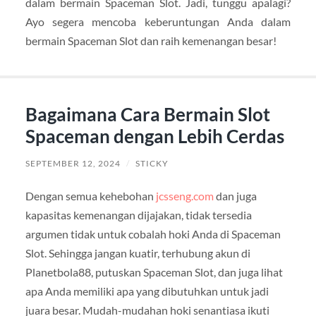
dalam bermain Spaceman Slot. Jadi, tunggu apalagi?
Ayo segera mencoba keberuntungan Anda dalam
bermain Spaceman Slot dan raih kemenangan besar!
Bagaimana Cara Bermain Slot
Spaceman dengan Lebih Cerdas
SEPTEMBER 12, 2024
/
STICKY
Dengan semua kehebohan
jcsseng.com
dan juga
kapasitas kemenangan dijajakan, tidak tersedia
argumen tidak untuk cobalah hoki Anda di Spaceman
Slot. Sehingga jangan kuatir, terhubung akun di
Planetbola88, putuskan Spaceman Slot, dan juga lihat
apa Anda memiliki apa yang dibutuhkan untuk jadi
juara besar. Mudah-mudahan hoki senantiasa ikuti