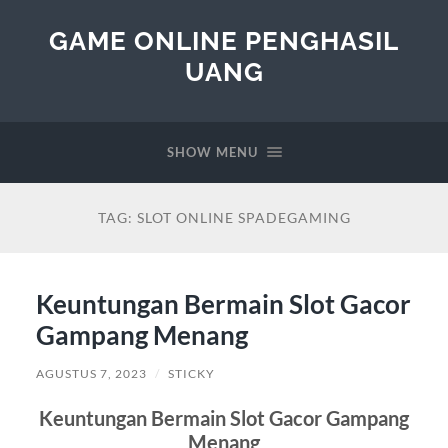
GAME ONLINE PENGHASIL
UANG
SHOW MENU
TAG:
SLOT ONLINE SPADEGAMING
Keuntungan Bermain Slot Gacor
Gampang Menang
AGUSTUS 7, 2023
/
STICKY
Keuntungan Bermain Slot Gacor Gampang
Menang