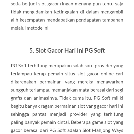
setia bo judi slot gacor ringan menang pun tentu saja
tidak mengidamkan ketinggalan di dalam mengambil
alih kesempatan mendapatkan pendapatan tambahan
melalui metode ini.
5. Slot Gacor Hari Ini PG Soft
PG Soft terhitung merupakan salah satu provider yang
terlampau kerap pemain situs slot gacor online cari
dikarenakan permainan yang mereka menawarkan
sungguh terlampau memanjakan mata berasal dari segi
grafis dan animasinya. Tidak cuma itu, PG Soft miliki
begitu banyak ragam permainan slot yang gacor hari ini
sehingga pantas menjadi provider yang terhitung
paling banyak pemain cintai, Beberapa game slot yang
gacor berasal dari PG Soft adalah Slot Mahjong Ways