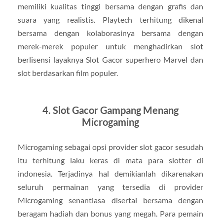
memiliki kualitas tinggi bersama dengan grafis dan
suara yang realistis. Playtech terhitung dikenal
bersama dengan kolaborasinya bersama dengan
merek-merek populer untuk menghadirkan slot
berlisensi layaknya Slot Gacor superhero Marvel dan
slot berdasarkan film populer.
4. Slot Gacor Gampang Menang
Microgaming
Microgaming sebagai opsi provider slot gacor sesudah
itu terhitung laku keras di mata para slotter di
indonesia. Terjadinya hal demikianlah dikarenakan
seluruh permainan yang tersedia di provider
Microgaming senantiasa disertai bersama dengan
beragam hadiah dan bonus yang megah. Para pemain