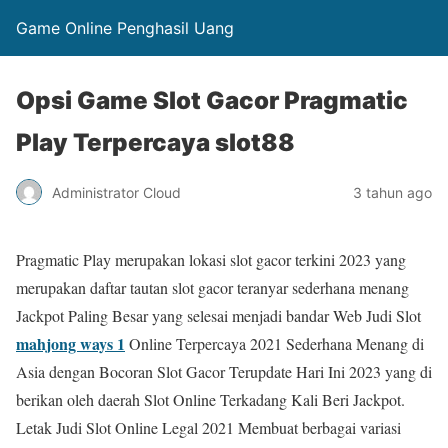
Game Online Penghasil Uang
Opsi Game Slot Gacor Pragmatic
Play Terpercaya slot88
Administrator Cloud
3 tahun ago
Pragmatic Play merupakan lokasi slot gacor terkini 2023 yang
merupakan daftar tautan slot gacor teranyar sederhana menang
Jackpot Paling Besar yang selesai menjadi bandar Web Judi Slot
mahjong ways 1
Online Terpercaya 2021 Sederhana Menang di
Asia dengan Bocoran Slot Gacor Terupdate Hari Ini 2023 yang di
berikan oleh daerah Slot Online Terkadang Kali Beri Jackpot.
Letak Judi Slot Online Legal 2021 Membuat berbagai variasi