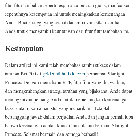
fitur-fitur tambahan seperti respin atau putaran gratis, manfaatkan
sepenuhnya kesempatan ini untuk meningkatkan kemenangan
Anda. Buat strategi yang sesuai dan coba variasikan taruhan
Anda untuk mengambil keuntungan dari fitur-fitur tambahan ini.
Kesimpulan
Dalam artikel ini kami telah membahas rambu sukses dalam
taruhan Bet 200 di
goldenhillbuffalo.com
permainan Starlight
Princess. Dengan memahami RTP, fitur-fitur yang ditawarkan,
dan mengembangkan strategi taruhan yang bijaksana, Anda dapat
meningkatkan peluang Anda untuk memenangkan kemenangan
besar dalam permainan slot yang menarik ini. Tetaplah
bertanggung jawab dalam perjudian Anda dan jangan pernah lupa
bahwa kesenangan adalah kunci utama dalam bermain Starlight
Princess. Selamat bermain dan semoga berhasil!