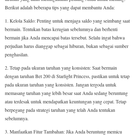
Berikut adalah beberapa tips yang dapat membantu Anda:
1. Kelola Saldo: Penting untuk menjaga saldo yang seimbang saat
bermain. Tentukan batas kerugian sebelumnya dan berhenti
bermain jika Anda mencapai batas tersebut. Selalu ingat bahwa
perjudian harus dianggap sebagai hiburan, bukan sebagai sumber
penghasilan.
2. Tetap pada ukuran taruhan yang konsisten: Saat bermain
dengan taruhan Bet 200 di Starlight Princess, pastikan untuk tetap
pada ukuran taruhan yang konsisten. Jangan tergoda untuk
memasang taruhan yang lebih besar saat Anda sedang beruntung
atau terdesak untuk mendapatkan keuntungan yang cepat. Tetap
berpegang pada strategi taruhan yang telah Anda tentukan
sebelumnya.
3. Manfaatkan Fitur Tambahan: Jika Anda beruntung memicu