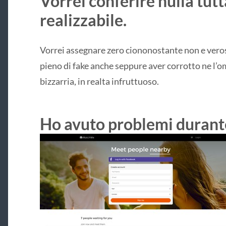
Vorrei conferire nulla tut
realizzabile.
Vorrei assegnare zero ciononostante non e veros
pieno di fake anche seppure aver corrotto ne l’o
bizzarria, in realta infruttuoso.
Ho avuto problemi durante