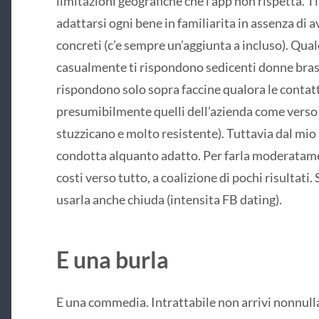
limitazioni geografiche che l’app non rispetta. T
adattarsi ogni bene in familiarita in assenza di a
concreti (c’e sempre un’aggiunta a incluso). Qua
casualmente ti rispondono sedicenti donne bras
rispondono solo sopra faccine qualora le contatt
presumibilmente quelli dell’azienda come verso 
stuzzicano e molto resistente). Tuttavia dal mi
condotta alquanto adatto. Per farla moderata
costi verso tutto, a coalizione di pochi risultati
usarla anche chiuda (intensita FB dating).
E una burla
E una commedia. Intrattabile non arrivi nonnulla