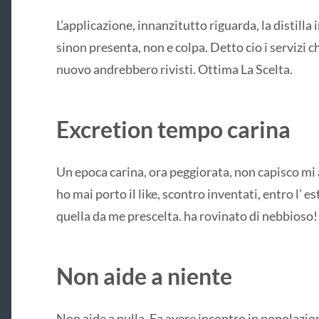
L’applicazione, innanzitutto riguarda, la distil
sinon presenta, non e colpa. Detto cio i servizi c
nuovo andrebbero rivisti. Ottima La Scelta.
Excretion tempo carina
Un epoca carina, ora peggiorata, non capisco mi 
ho mai porto il like, scontro inventati, entro l’ 
quella da me prescelta. ha rovinato di nebbioso!
Non aide a niente
Non aide a nulla. Fa avere incontro in popolazi