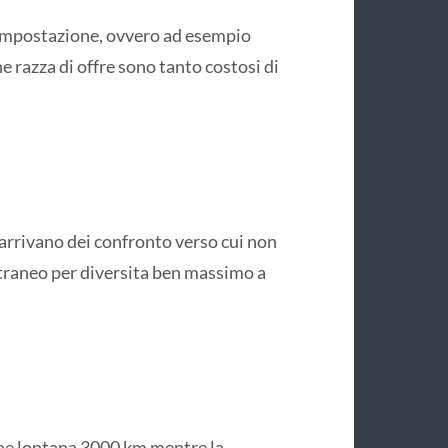
la impostazione, ovvero ad esempio
he razza di offre sono tanto costosi di
arrivano dei confronto verso cui non
estraneo per diversita ben massimo a
one lontana 3000 km mentre la