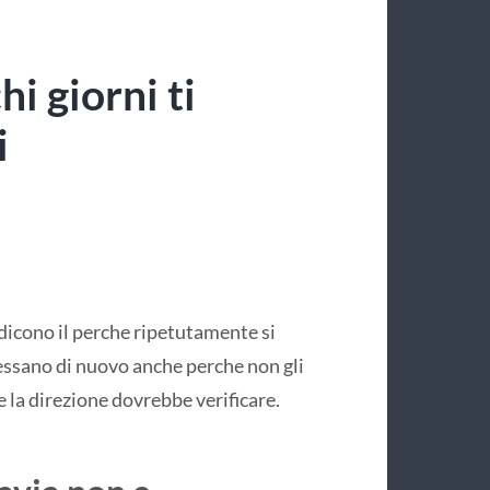
i giorni ti
i
 dicono il perche ripetutamente si
essano di nuovo anche perche non gli
 la direzione dovrebbe verificare.