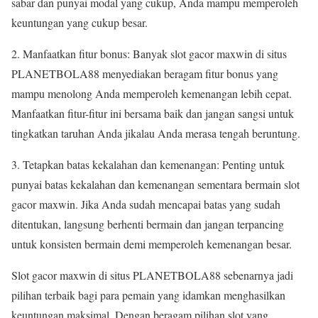
sabar dan punyai modal yang cukup, Anda mampu memperoleh
keuntungan yang cukup besar.
2. Manfaatkan fitur bonus: Banyak slot gacor maxwin di situs
PLANETBOLA88 menyediakan beragam fitur bonus yang
mampu menolong Anda memperoleh kemenangan lebih cepat.
Manfaatkan fitur-fitur ini bersama baik dan jangan sangsi untuk
tingkatkan taruhan Anda jikalau Anda merasa tengah beruntung.
3. Tetapkan batas kekalahan dan kemenangan: Penting untuk
punyai batas kekalahan dan kemenangan sementara bermain slot
gacor maxwin. Jika Anda sudah mencapai batas yang sudah
ditentukan, langsung berhenti bermain dan jangan terpancing
untuk konsisten bermain demi memperoleh kemenangan besar.
Slot gacor maxwin di situs PLANETBOLA88 sebenarnya jadi
pilihan terbaik bagi para pemain yang idamkan menghasilkan
keuntungan maksimal. Dengan beragam pilihan slot yang