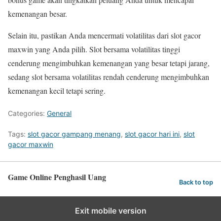
kemenangan besar.
Selain itu, pastikan Anda mencermati volatilitas dari slot gacor
maxwin yang Anda pilih. Slot bersama volatilitas tinggi
cenderung mengimbuhkan kemenangan yang besar tetapi jarang,
sedang slot bersama volatilitas rendah cenderung mengimbuhkan
kemenangan kecil tetapi sering.
Categories:
General
Tags:
slot gacor gampang menang
,
slot gacor hari ini
,
slot
gacor maxwin
Game Online Penghasil Uang
Back to top
Exit mobile version