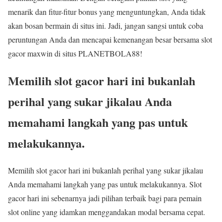
menarik dan fitur-fitur bonus yang menguntungkan, Anda tidak
akan bosan bermain di situs ini. Jadi, jangan sangsi untuk coba
peruntungan Anda dan mencapai kemenangan besar bersama slot
gacor maxwin di situs PLANETBOLA88!
Memilih slot gacor hari ini bukanlah
perihal yang sukar jikalau Anda
memahami langkah yang pas untuk
melakukannya.
Memilih slot gacor hari ini bukanlah perihal yang sukar jikalau
Anda memahami langkah yang pas untuk melakukannya. Slot
gacor hari ini sebenarnya jadi pilihan terbaik bagi para pemain
slot online yang idamkan menggandakan modal bersama cepat.