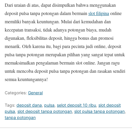
Dari uraian di atas, dapat disimpulkan bahwa menggunakan
deposit pulsa tanpa potongan dalam bermain
slot filipina
online
memiliki banyak keuntungan. Mulai dari kemudahan dan
kecepatan transaksi, tidak adanya potongan biaya, mudah
digunakan, fleksibilitas deposit, hingga bonus dan promosi
menarik. Oleh karena itu, bagi para pecinta judi online, deposit
pulsa tanpa potongan merupakan pilihan yang sangat tepat untuk
memaksimalkan pengalaman bermain slot online. Jangan ragu
untuk mencoba deposit pulsa tanpa potongan dan rasakan sendiri
semua keuntungannya!
Categories:
General
Tags:
deposit dana
,
pulsa
,
selot deposit 10 ribu
,
slot deposit
pulsa
,
slot deposit tanpa potongan
,
slot pulsa tanpa potongan
,
tanpa potongan