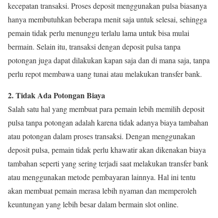
kecepatan transaksi. Proses deposit menggunakan pulsa biasanya
hanya membutuhkan beberapa menit saja untuk selesai, sehingga
pemain tidak perlu menunggu terlalu lama untuk bisa mulai
bermain. Selain itu, transaksi dengan deposit pulsa tanpa
potongan juga dapat dilakukan kapan saja dan di mana saja, tanpa
perlu repot membawa uang tunai atau melakukan transfer bank.
2. Tidak Ada Potongan Biaya
Salah satu hal yang membuat para pemain lebih memilih deposit
pulsa tanpa potongan adalah karena tidak adanya biaya tambahan
atau potongan dalam proses transaksi. Dengan menggunakan
deposit pulsa, pemain tidak perlu khawatir akan dikenakan biaya
tambahan seperti yang sering terjadi saat melakukan transfer bank
atau menggunakan metode pembayaran lainnya. Hal ini tentu
akan membuat pemain merasa lebih nyaman dan memperoleh
keuntungan yang lebih besar dalam bermain slot online.