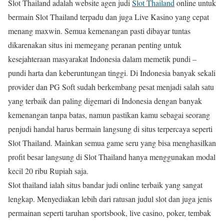
Slot Thailand adalah website agen judi
Slot Thailand
online untuk
bermain Slot Thailand terpadu dan juga Live Kasino yang cepat
menang maxwin. Semua kemenangan pasti dibayar tuntas
dikarenakan situs ini memegang peranan penting untuk
kesejahteraan masyarakat Indonesia dalam memetik pundi –
pundi harta dan keberuntungan tinggi. Di Indonesia banyak sekali
provider dan PG Soft sudah berkembang pesat menjadi salah satu
yang terbaik dan paling digemari di Indonesia dengan banyak
kemenangan tanpa batas, namun pastikan kamu sebagai seorang
penjudi handal harus bermain langsung di situs terpercaya seperti
Slot Thailand. Mainkan semua game seru yang bisa menghasilkan
profit besar langsung di Slot Thailand hanya menggunakan modal
kecil 20 ribu Rupiah saja.
Slot thailand ialah situs bandar judi online terbaik yang sangat
lengkap. Menyediakan lebih dari ratusan judul slot dan juga jenis
permainan seperti taruhan sportsbook, live casino, poker, tembak