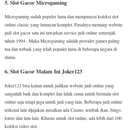
5. Slot Gacor Microgaming
Microgaming sudah populer lama dan mempunyai koleksi slot
online classic yang lumayan komplet. Pasalnya memang website
judi slot gacor satu ini tawarkan service judi online semenjak
tahun 1994 . Maka Microgaming adalah provider games paling
tua dan terbaik yang telah populer lama di beberapa negara di
dunia.
6. Slot Gacor Malam Ini Joker123
Joker123 bisa kalian untuk jadikan website judi online yang
sangatlah baik dan komplet dan tidak cuma untuk bermain slot
online saja tetapi juga untuk judi yang lain. Beberapa judi online
terkenal lain dijajakan misalkan ada Casino, tembak ikan, bingo,
lotere dan lain-lain. Khusus untuk slot online, ada lebih dari 100
koleksi video slot.