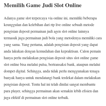
Memilih Game Judi Slot Online
Adanya game slot terpercaya via online ini, memiliki beberapa
keunggulan dan kelebihan dari rtp live online sebuah metode
pengisian deposit permainan judi agen slot online lainnya
termasuk juga permainan judi bola yang metodenya memiliki cara
yang sama. Yang pertama, adalah pengisian deposit yang dapat
anda lakukan dengan kemudahan dan kepraktisan. Calon pemain
hanya perlu melakukan pengisian deposit situs slot online game
slot online bisa melalui pulsa, bertransaksi bank, ataupun melalui
dompet digital. Sehingga, anda tidak perlu menggunakan tenaga
banyak hanya untuk mendatangi bank terdekat dalam melakukan
pengisian deposit. Tentu hal ini telah dinilai sangat membantu
para player, sehingga permainan akan semakin lebih efisien dan
juga efektif di permainan slot online terbaik.