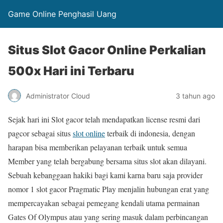
Game Online Penghasil Uang
Situs Slot Gacor Online Perkalian
500x Hari ini Terbaru
Administrator Cloud
3 tahun ago
Sejak hari ini Slot gacor telah mendapatkan license resmi dari
pagcor sebagai situs
slot online
terbaik di indonesia, dengan
harapan bisa memberikan pelayanan terbaik untuk semua
Member yang telah bergabung bersama situs slot akan dilayani.
Sebuah kebanggaan hakiki bagi kami karna baru saja provider
nomor 1 slot gacor Pragmatic Play menjalin hubungan erat yang
mempercayakan sebagai pemegang kendali utama permainan
Gates Of Olympus atau yang sering masuk dalam perbincangan