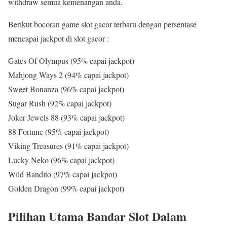
withdraw semua kemenangan anda.
Berikut bocoran game slot gacor terbaru dengan persentase
mencapai jackpot di slot gacor :
Gates Of Olympus (95% capai jackpot)
Mahjong Ways 2 (94% capai jackpot)
Sweet Bonanza (96% capai jackpot)
Sugar Rush (92% capai jackpot)
Joker Jewels 88 (93% capai jackpot)
88 Fortune (95% capai jackpot)
Viking Treasures (91% capai jackpot)
Lucky Neko (96% capai jackpot)
Wild Bandito (97% capai jackpot)
Golden Dragon (99% capai jackpot)
Pilihan Utama Bandar Slot Dalam