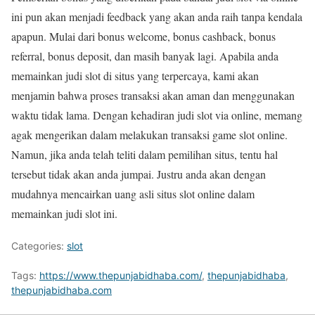
ini pun akan menjadi feedback yang akan anda raih tanpa kendala
apapun. Mulai dari bonus welcome, bonus cashback, bonus
referral, bonus deposit, dan masih banyak lagi. Apabila anda
memainkan judi slot di situs yang terpercaya, kami akan
menjamin bahwa proses transaksi akan aman dan menggunakan
waktu tidak lama. Dengan kehadiran judi slot via online, memang
agak mengerikan dalam melakukan transaksi game slot online.
Namun, jika anda telah teliti dalam pemilihan situs, tentu hal
tersebut tidak akan anda jumpai. Justru anda akan dengan
mudahnya mencairkan uang asli situs slot online dalam
memainkan judi slot ini.
Categories:
slot
Tags:
https://www.thepunjabidhaba.com/
,
thepunjabidhaba
,
thepunjabidhaba.com