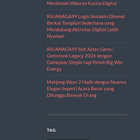
Menikmati Hiburan Kasino Digital
RAJANAGA99 Login Semakin Dikenal
Berkat Tampilan Sederhana yang
Mendukung Aktivitas Digital Lebih
Nyaman
RAJANAGA99 Slot Aztec Gems:
Gemstone Legacy 2026 dengan
Gameplay Simple tapi Penuh Big Win
Energy
Mahjong Ways 2 Hadir dengan Nuansa
Elegan Seperti Acara Besar yang
Ditunggu Banyak Orang
TAG