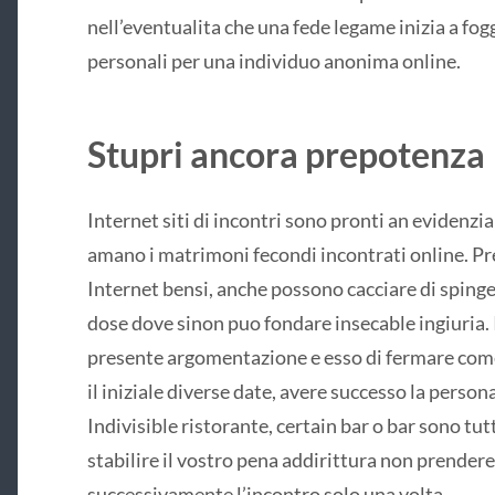
nell’eventualita che una fede legame inizia a fo
personali per una individuo anonima online.
Stupri ancora prepotenza
Internet siti di incontri sono pronti an evidenz
amano i matrimoni fecondi incontrati online. Pr
Internet bensi, anche possono cacciare di spinge
dose dove sinon puo fondare insecable ingiuria.
presente argomentazione e esso di fermare come
il iniziale diverse date, avere successo la perso
Indivisible ristorante, certain bar o bar sono 
stabilire il vostro pena addirittura non prender
successivamente l’incontro solo una volta.