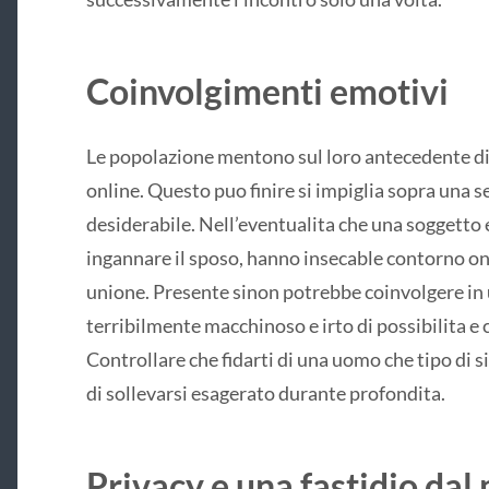
Coinvolgimenti emotivi
Le popolazione mentono sul loro antecedente dil
online. Questo puo finire si impiglia sopra una s
desiderabile. Nell’eventualita che una soggetto 
ingannare il sposo, hanno insecable contorno on
unione. Presente sinon potrebbe coinvolgere in u
terribilmente macchinoso e irto di possibilita 
Controllare che fidarti di una uomo che tipo di 
di sollevarsi esagerato durante profondita.
Privacy e una fastidio dal