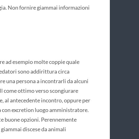
ggia. Non fornire giammai informazioni
iare ad esempio molte coppie quale
edatori sono addirittura circa
re una persona a incontrarli da alcuni
 Il come ottimo verso scongiurare
, al antecedente incontro, oppure per
na con excretion luogo amministratore.
tutte buone opzioni. Perennemente
e giammai discese da animali