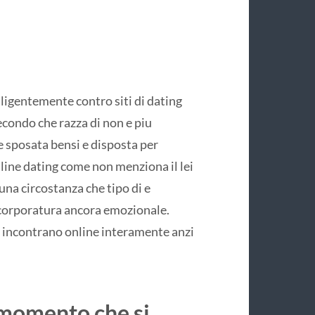
igentemente contro siti di dating
econdo che razza di non e piu
e sposata bensi e disposta per
line dating come non menziona il lei
na circostanza che tipo di e
e corporatura ancora emozionale.
si incontrano online interamente anzi
 momento che si