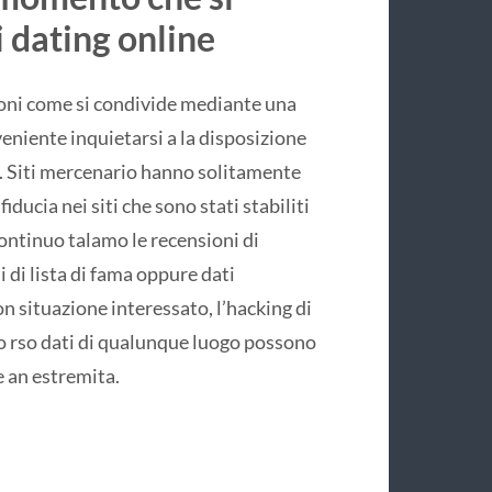
i dating online
ioni come si condivide mediante una
veniente inquietarsi a la disposizione
ssi. Siti mercenario hanno solitamente
fiducia nei siti che sono stati stabiliti
ontinuo talamo le recensioni di
 di lista di fama oppure dati
n situazione interessato, l’hacking di
io rso dati di qualunque luogo possono
 an estremita.