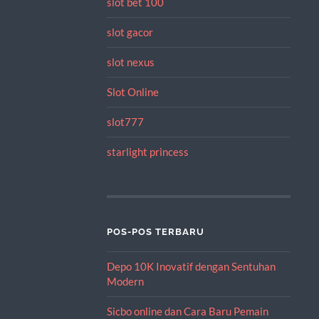
slot bet 100
slot gacor
slot nexus
Slot Online
slot777
starlight princess
POS-POS TERBARU
Depo 10K Inovatif dengan Sentuhan
Modern
Sicbo online dan Cara Baru Pemain