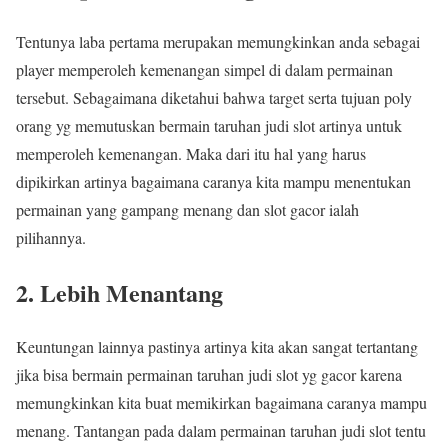
Tentunya laba pertama merupakan memungkinkan anda sebagai
player memperoleh kemenangan simpel di dalam permainan
tersebut. Sebagaimana diketahui bahwa target serta tujuan poly
orang yg memutuskan bermain taruhan judi slot artinya untuk
memperoleh kemenangan. Maka dari itu hal yang harus
dipikirkan artinya bagaimana caranya kita mampu menentukan
permainan yang gampang menang dan slot gacor ialah
pilihannya.
2. Lebih Menantang
Keuntungan lainnya pastinya artinya kita akan sangat tertantang
jika bisa bermain permainan taruhan judi slot yg gacor karena
memungkinkan kita buat memikirkan bagaimana caranya mampu
menang. Tantangan pada dalam permainan taruhan judi slot tentu