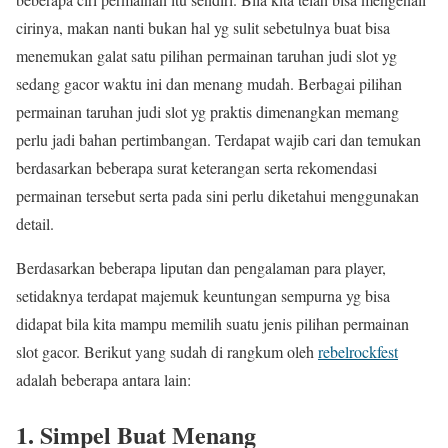
cirinya, makan nanti bukan hal yg sulit sebetulnya buat bisa
menemukan galat satu pilihan permainan taruhan judi slot yg
sedang gacor waktu ini dan menang mudah. Berbagai pilihan
permainan taruhan judi slot yg praktis dimenangkan memang
perlu jadi bahan pertimbangan. Terdapat wajib cari dan temukan
berdasarkan beberapa surat keterangan serta rekomendasi
permainan tersebut serta pada sini perlu diketahui menggunakan
detail.
Berdasarkan beberapa liputan dan pengalaman para player,
setidaknya terdapat majemuk keuntungan sempurna yg bisa
didapat bila kita mampu memilih suatu jenis pilihan permainan
slot gacor. Berikut yang sudah di rangkum oleh
rebelrockfest
adalah beberapa antara lain:
1. Simpel Buat Menang