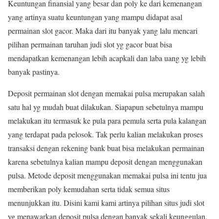
Keuntungan finansial yang besar dan poly ke dari kemenangan
yang artinya suatu keuntungan yang mampu didapat asal
permainan slot gacor. Maka dari itu banyak yang lalu mencari
pilihan permainan taruhan judi slot yg gacor buat bisa
mendapatkan kemenangan lebih acapkali dan laba uang yg lebih
banyak pastinya.
Deposit permainan slot dengan memakai pulsa merupakan salah
satu hal yg mudah buat dilakukan. Siapapun sebetulnya mampu
melakukan itu termasuk ke pula para pemula serta pula kalangan
yang terdapat pada pelosok. Tak perlu kalian melakukan proses
transaksi dengan rekening bank buat bisa melakukan permainan
karena sebetulnya kalian mampu deposit dengan menggunakan
pulsa. Metode deposit menggunakan memakai pulsa ini tentu jua
memberikan poly kemudahan serta tidak semua situs
menunjukkan itu. Disini kami kami artinya pilihan situs judi slot
yg menawarkan deposit pulsa dengan banyak sekali keunggulan.