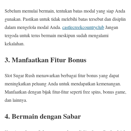
Sebelum memulai bermain, tentukan batas modal yang siap Anda
gunakan. Pastikan untuk tidak melebihi batas tersebut dan disiplin
dalam mengelola modal Anda.
castlecreekcountryclub
Jangan
tergoda untuk terus bermain meskipun sudah mengalami
kekalahan.
3. Manfaatkan Fitur Bonus
Slot Sugar Rush menawarkan berbagai fitur bonus yang dapat
meningkatkan peluang Anda untuk mendapatkan kemenangan.
Manfaatkan dengan bijak fitur-fitur seperti free spins, bonus game,
dan lainnya.
4. Bermain dengan Sabar