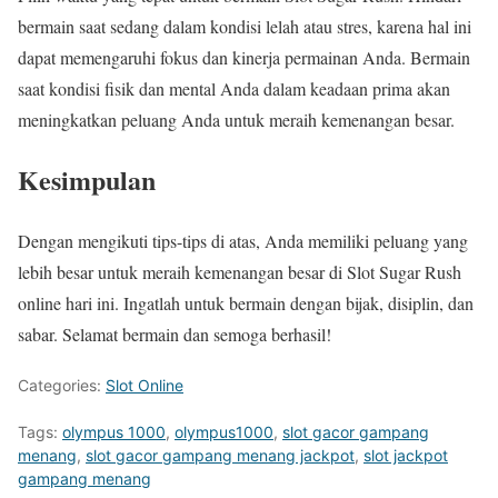
bermain saat sedang dalam kondisi lelah atau stres, karena hal ini
dapat memengaruhi fokus dan kinerja permainan Anda. Bermain
saat kondisi fisik dan mental Anda dalam keadaan prima akan
meningkatkan peluang Anda untuk meraih kemenangan besar.
Kesimpulan
Dengan mengikuti tips-tips di atas, Anda memiliki peluang yang
lebih besar untuk meraih kemenangan besar di Slot Sugar Rush
online hari ini. Ingatlah untuk bermain dengan bijak, disiplin, dan
sabar. Selamat bermain dan semoga berhasil!
Categories:
Slot Online
Tags:
olympus 1000
,
olympus1000
,
slot gacor gampang
menang
,
slot gacor gampang menang jackpot
,
slot jackpot
gampang menang