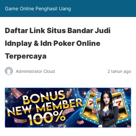
Game Online Penghasil Uang
Daftar Link Situs Bandar Judi
Idnplay & Idn Poker Online
Terpercaya
Administrator Cloud
2 tahun ago