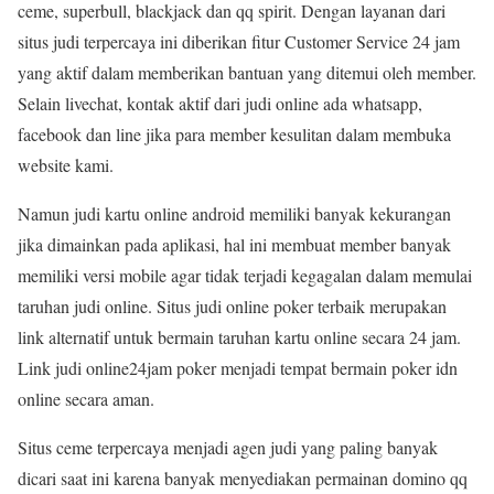
ceme, superbull, blackjack dan qq spirit. Dengan layanan dari
situs judi terpercaya ini diberikan fitur Customer Service 24 jam
yang aktif dalam memberikan bantuan yang ditemui oleh member.
Selain livechat, kontak aktif dari judi online ada whatsapp,
facebook dan line jika para member kesulitan dalam membuka
website kami.
Namun judi kartu online android memiliki banyak kekurangan
jika dimainkan pada aplikasi, hal ini membuat member banyak
memiliki versi mobile agar tidak terjadi kegagalan dalam memulai
taruhan judi online. Situs judi online poker terbaik merupakan
link alternatif untuk bermain taruhan kartu online secara 24 jam.
Link judi online24jam poker menjadi tempat bermain poker idn
online secara aman.
Situs ceme terpercaya menjadi agen judi yang paling banyak
dicari saat ini karena banyak menyediakan permainan domino qq