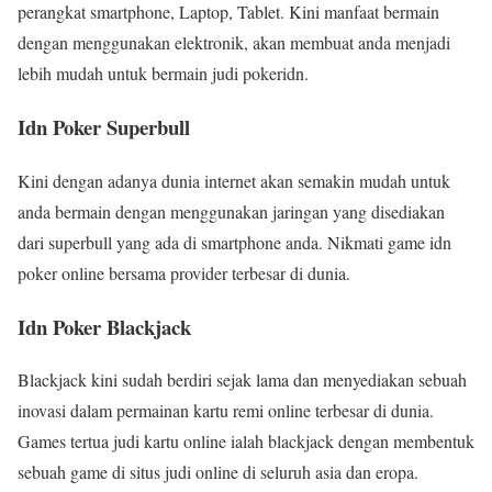
perangkat smartphone, Laptop, Tablet. Kini manfaat bermain
dengan menggunakan elektronik, akan membuat anda menjadi
lebih mudah untuk bermain judi pokeridn.
Idn Poker Superbull
Kini dengan adanya dunia internet akan semakin mudah untuk
anda bermain dengan menggunakan jaringan yang disediakan
dari superbull yang ada di smartphone anda. Nikmati game idn
poker online bersama provider terbesar di dunia.
Idn Poker Blackjack
Blackjack kini sudah berdiri sejak lama dan menyediakan sebuah
inovasi dalam permainan kartu remi online terbesar di dunia.
Games tertua judi kartu online ialah blackjack dengan membentuk
sebuah game di situs judi online di seluruh asia dan eropa.