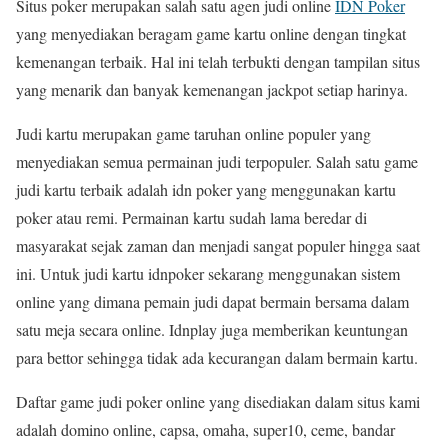
Situs poker merupakan salah satu agen judi online
IDN Poker
yang menyediakan beragam game kartu online dengan tingkat
kemenangan terbaik. Hal ini telah terbukti dengan tampilan situs
yang menarik dan banyak kemenangan jackpot setiap harinya.
Judi kartu merupakan game taruhan online populer yang
menyediakan semua permainan judi terpopuler. Salah satu game
judi kartu terbaik adalah idn poker yang menggunakan kartu
poker atau remi. Permainan kartu sudah lama beredar di
masyarakat sejak zaman dan menjadi sangat populer hingga saat
ini. Untuk judi kartu idnpoker sekarang menggunakan sistem
online yang dimana pemain judi dapat bermain bersama dalam
satu meja secara online. Idnplay juga memberikan keuntungan
para bettor sehingga tidak ada kecurangan dalam bermain kartu.
Daftar game judi poker online yang disediakan dalam situs kami
adalah domino online, capsa, omaha, super10, ceme, bandar