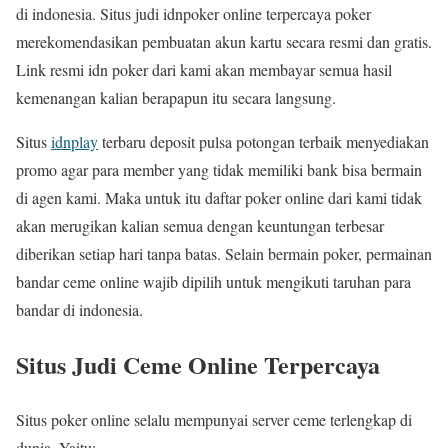
di indonesia. Situs judi idnpoker online terpercaya poker
merekomendasikan pembuatan akun kartu secara resmi dan gratis.
Link resmi idn poker dari kami akan membayar semua hasil
kemenangan kalian berapapun itu secara langsung.
Situs
idnplay
terbaru deposit pulsa potongan terbaik menyediakan
promo agar para member yang tidak memiliki bank bisa bermain
di agen kami. Maka untuk itu daftar poker online dari kami tidak
akan merugikan kalian semua dengan keuntungan terbesar
diberikan setiap hari tanpa batas. Selain bermain poker, permainan
bandar ceme online wajib dipilih untuk mengikuti taruhan para
bandar di indonesia.
Situs Judi Ceme Online Terpercaya
Situs poker online selalu mempunyai server ceme terlengkap di
dunia, Yaitu: