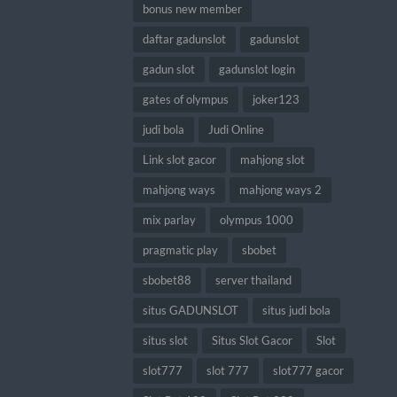
bonus new member
daftar gadunslot
gadunslot
gadun slot
gadunslot login
gates of olympus
joker123
judi bola
Judi Online
Link slot gacor
mahjong slot
mahjong ways
mahjong ways 2
mix parlay
olympus 1000
pragmatic play
sbobet
sbobet88
server thailand
situs GADUNSLOT
situs judi bola
situs slot
Situs Slot Gacor
Slot
slot777
slot 777
slot777 gacor