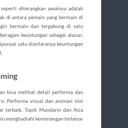
 seperti diterangkan awalnya adalah
ak di antara pemain yang bermain di
gin bermain dan tergabung di satu
u beragam keuntungan sebagai alasan.
punyai satu diantaranya keuntungan
t.
aming
an bisa melihat detail performa dan
o. Performa visual dan animasi slot
t terbaik. Topik Mandarin dan Asia
alu menghadiahi kemenangan terbesar