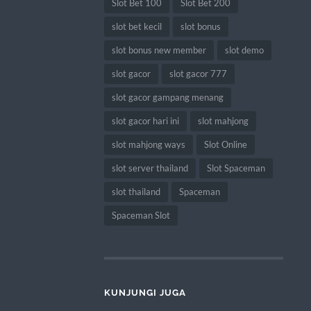
Slot Bet 100
Slot Bet 200
slot bet kecil
slot bonus
slot bonus new member
slot demo
slot gacor
slot gacor 777
slot gacor gampang menang
slot gacor hari ini
slot mahjong
slot mahjong ways
Slot Online
slot server thailand
Slot Spaceman
slot thailand
Spaceman
Spaceman Slot
KUNJUNGI JUGA