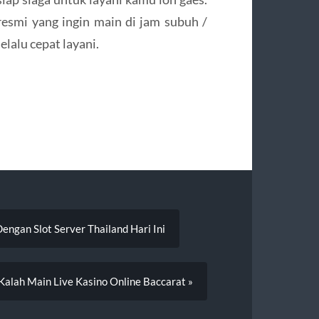
resmi yang ingin main di jam subuh /
elalu cepat layani.
Dengan Slot Server Thailand Hari Ini
 Kalah Main Live Kasino Online Baccarat »