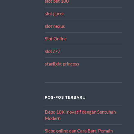
slot bet 100
slot gacor
slot nexus
Slot Online
slot777
starlight princess
POS-POS TERBARU
Depo 10K Inovatif dengan Sentuhan
Modern
Sicbo online dan Cara Baru Pemain