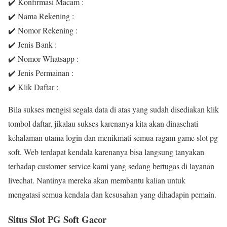
✔️ Konfirmasi Macam :
✔️ Nama Rekening :
✔️ Nomor Rekening :
✔️ Jenis Bank :
✔️ Nomor Whatsapp :
✔️ Jenis Permainan :
✔️ Klik Daftar :
Bila sukses mengisi segala data di atas yang sudah disediakan klik
tombol daftar, jikalau sukses karenanya kita akan dinasehati
kehalaman utama login dan menikmati semua ragam game slot pg
soft. Web terdapat kendala karenanya bisa langsung tanyakan
terhadap customer service kami yang sedang bertugas di layanan
livechat. Nantinya mereka akan membantu kalian untuk
mengatasi semua kendala dan kesusahan yang dihadapin pemain.
Situs Slot PG Soft Gacor