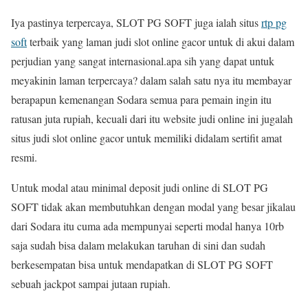
Iya pastinya terpercaya, SLOT PG SOFT juga ialah situs
rtp pg
soft
terbaik yang laman judi slot online gacor untuk di akui dalam
perjudian yang sangat internasional.apa sih yang dapat untuk
meyakinin laman terpercaya? dalam salah satu nya itu membayar
berapapun kemenangan Sodara semua para pemain ingin itu
ratusan juta rupiah, kecuali dari itu website judi online ini jugalah
situs judi slot online gacor untuk memiliki didalam sertifit amat
resmi.
Untuk modal atau minimal deposit judi online di SLOT PG
SOFT tidak akan membutuhkan dengan modal yang besar jikalau
dari Sodara itu cuma ada mempunyai seperti modal hanya 10rb
saja sudah bisa dalam melakukan taruhan di sini dan sudah
berkesempatan bisa untuk mendapatkan di SLOT PG SOFT
sebuah jackpot sampai jutaan rupiah.