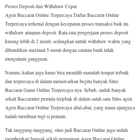
Proses Deposti dan Withdraw Cepat
Agen Baccarat Online Terpercaya Daftar Baccarat Online
Terpercaya terkenal dengan kecepatan proses transaksi baik itu
withdraw ataupun deposit. Rata-rata pengerjaan proses deposit
kurang lebih di 2 menit, sedangkan untuk withdraw waktu yang
dibutuhkan maximal 5 menit dengan catatan bank tidak
mengalami gangguan.
Namun, kalian juga harus bisa memilih manalah tempat terbaik
dan terpercaya di dalam menawarkan begitu banyak Situs
Baccarat Game Online Terpercaya nya. Sebab, sudah banyak
sekali Baccaratter pemula terjebak di dalam salah satu Situs agen
Agen Baccarat Online Terpercaya abal-abal, yang mana ujungnya
malah membuat rugi si pemain.
Tak tanggung-tanggung, situs judi Baccarat Online juga sudah
memberikan banyak sekali permainan Agen Baccarat Online