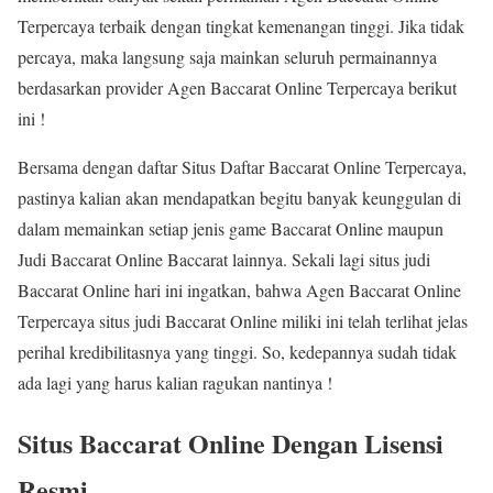
Terpercaya terbaik dengan tingkat kemenangan tinggi. Jika tidak
percaya, maka langsung saja mainkan seluruh permainannya
berdasarkan provider Agen Baccarat Online Terpercaya berikut
ini !
Bersama dengan daftar Situs Daftar Baccarat Online Terpercaya,
pastinya kalian akan mendapatkan begitu banyak keunggulan di
dalam memainkan setiap jenis game Baccarat Online maupun
Judi Baccarat Online Baccarat lainnya. Sekali lagi situs judi
Baccarat Online hari ini ingatkan, bahwa Agen Baccarat Online
Terpercaya situs judi Baccarat Online miliki ini telah terlihat jelas
perihal kredibilitasnya yang tinggi. So, kedepannya sudah tidak
ada lagi yang harus kalian ragukan nantinya !
Situs Baccarat Online Dengan Lisensi
Resmi