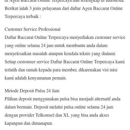
Berikut ialah 3 jenis pelayanan dari daftar Agen Baccarat Online
Terpercaya terbaik :
Customer Service Professional
Daftar Baccarat Online Terpercaya menyediakan customer service
yang online selama 24 jam untuk membantu anda dalam
menyelesaikan masalah ataupun kendala teknis yang dialami.
Setiap customser service Daftar Baccarat Online Terpercaya kami
terlatih dan ramah kepada para member, dikarenakan visi misi
kami adalah kenyamanan pemain.
Metode Deposit Pulsa 24 Jam
Pilihan deposit menggunakan pulsa bisa menjadi alternatif anda
dalam bermain. Deposit melalui pulsa online selama 24 jam
dengan provider Telkomsel dan XL yang bisa anda akses
kapanpun dan dimanapun.