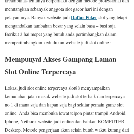
kreadibilitas tentunya berperilaku dengan metode professional dan
menuangkan sebanyak anggota slot gacor hari ini dengan
Daftar Poker
pelayannnya. Banyak website judi
slot yang tetapi
mengandalkan tambahan besar yang selain basa – basi saja.
Berikut 3 hal mepet yang butuh anda pertimbangkan dalam
mempertimbangkan kedudukan website judi slot online :
Mempunyai Akses Gampang Laman
Slot Online Terpercaya
Lokasi judi slot online terpercaya slot88 menyampaikan
kemudahan jalan masuk website judi slot terbaik dan terpercaya
no 1 di mana saja dan kapan saja bagi sekitar pemain game slot
online. Anda bisa membuka lewat telpon pintar trampil Android,
Iphone, Netbook website judi online dan bahkan KOMPUTER
Desktop. Metode pengerjaan akun selain butuh waktu kurang dari