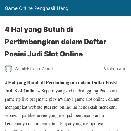
Game Online Penghasil Uang
4 Hal yang Butuh di
Pertimbangkan dalam Daftar
Posisi Judi Slot Online
Administrator Cloud
3 tahun ago
4 Hal yang Butuh di Pertimbangkan dalam Daftar Posisi
Judi Slot Online
– Seperti yang sudah disinggung Pada awal
game rtp live pragmatic play awalnya game slot online , dalam
mengangkat website judi slot online ini hendaklah menekuni
sebagian partikel urgen yang menjadi penunjang anda
kedapannya dalam bermain. Tempat yang mempunyai