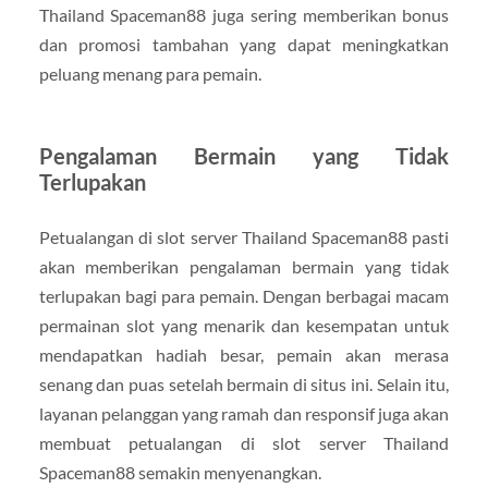
Thailand Spaceman88 juga sering memberikan bonus
dan promosi tambahan yang dapat meningkatkan
peluang menang para pemain.
Pengalaman Bermain yang Tidak
Terlupakan
Petualangan di slot server Thailand Spaceman88 pasti
akan memberikan pengalaman bermain yang tidak
terlupakan bagi para pemain. Dengan berbagai macam
permainan slot yang menarik dan kesempatan untuk
mendapatkan hadiah besar, pemain akan merasa
senang dan puas setelah bermain di situs ini. Selain itu,
layanan pelanggan yang ramah dan responsif juga akan
membuat petualangan di slot server Thailand
Spaceman88 semakin menyenangkan.