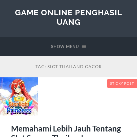
GAME ONLINE PENGHASIL
UANG
SHOW MENU
TAG:
SLOT THAILAND GACOR
STICKY POST
Memahami Lebih Jauh Tentang