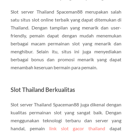
Slot server Thailand Spaceman88 merupakan salah
satu situs slot online terbaik yang dapat ditemukan di
Thailand. Dengan tampilan yang menarik dan user-
friendly, pemain dapat dengan mudah menemukan
berbagai macam permainan slot yang menarik dan
menghibur. Selain itu, situs ini juga menyediakan
berbagai bonus dan promosi menarik yang dapat
menambah keseruan bermain para pemain.
Slot Thailand Berkualitas
Slot server Thailand Spaceman88 juga dikenal dengan
kualitas permainan slot yang sangat baik. Dengan
menggunakan teknologi terbaru dan server yang
handal, pemain
link slot gacor thailand
dapat