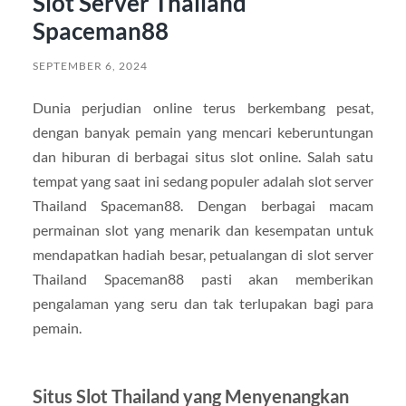
Slot Server Thailand
Spaceman88
SEPTEMBER 6, 2024
Dunia perjudian online terus berkembang pesat,
dengan banyak pemain yang mencari keberuntungan
dan hiburan di berbagai situs slot online. Salah satu
tempat yang saat ini sedang populer adalah slot server
Thailand Spaceman88. Dengan berbagai macam
permainan slot yang menarik dan kesempatan untuk
mendapatkan hadiah besar, petualangan di slot server
Thailand Spaceman88 pasti akan memberikan
pengalaman yang seru dan tak terlupakan bagi para
pemain.
Situs Slot Thailand yang Menyenangkan