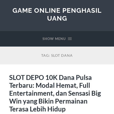
GAME ONLINE PENGHASIL
UANG
SHOW MENU
TAG:
SLOT DANA
SLOT DEPO 10K Dana Pulsa
Terbaru: Modal Hemat, Full
Entertainment, dan Sensasi Big
Win yang Bikin Permainan
Terasa Lebih Hidup