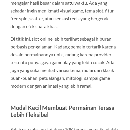
mengejar hasil besar dalam satu waktu. Ada yang
sekadar ingin menikmati visual game, tema slot, fitur
free spin, scatter, atau sensasi reels yang bergerak
dengan efek suara khas.
Di titik ini, slot online lebih terlihat sebagai hiburan
berbasis pengalaman. Kadang pemain tertarik karena
desain permainannya unik, kadang karena provider
tertentu punya gaya gameplay yang lebih cocok. Ada
juga yang suka melihat variasi tema, mulai dari klasik
buah-buahan, petualangan, mitologi, sampai game
modern dengan animasi yang lebih ramai.
Modal Kecil Membuat Permainan Terasa
Lebih Fleksibel
Salah satu alasan slot depo 10K terasa menarik adalah