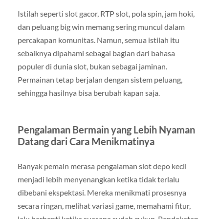
Istilah seperti slot gacor, RTP slot, pola spin, jam hoki,
dan peluang big win memang sering muncul dalam
percakapan komunitas. Namun, semua istilah itu
sebaiknya dipahami sebagai bagian dari bahasa
populer di dunia slot, bukan sebagai jaminan.
Permainan tetap berjalan dengan sistem peluang,
sehingga hasilnya bisa berubah kapan saja.
Pengalaman Bermain yang Lebih Nyaman
Datang dari Cara Menikmatinya
Banyak pemain merasa pengalaman slot depo kecil
menjadi lebih menyenangkan ketika tidak terlalu
dibebani ekspektasi. Mereka menikmati prosesnya
secara ringan, melihat variasi game, memahami fitur,
lalu berhenti ketika suasana sudah cukup. Pendekatan