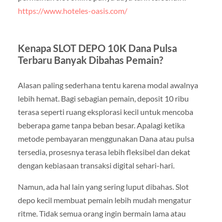
https://www.hoteles-oasis.com/
Kenapa SLOT DEPO 10K Dana Pulsa
Terbaru Banyak Dibahas Pemain?
Alasan paling sederhana tentu karena modal awalnya
lebih hemat. Bagi sebagian pemain, deposit 10 ribu
terasa seperti ruang eksplorasi kecil untuk mencoba
beberapa game tanpa beban besar. Apalagi ketika
metode pembayaran menggunakan Dana atau pulsa
tersedia, prosesnya terasa lebih fleksibel dan dekat
dengan kebiasaan transaksi digital sehari-hari.
Namun, ada hal lain yang sering luput dibahas. Slot
depo kecil membuat pemain lebih mudah mengatur
ritme. Tidak semua orang ingin bermain lama atau