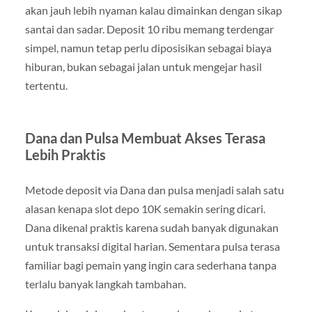
akan jauh lebih nyaman kalau dimainkan dengan sikap
santai dan sadar. Deposit 10 ribu memang terdengar
simpel, namun tetap perlu diposisikan sebagai biaya
hiburan, bukan sebagai jalan untuk mengejar hasil
tertentu.
Dana dan Pulsa Membuat Akses Terasa
Lebih Praktis
Metode deposit via Dana dan pulsa menjadi salah satu
alasan kenapa slot depo 10K semakin sering dicari.
Dana dikenal praktis karena sudah banyak digunakan
untuk transaksi digital harian. Sementara pulsa terasa
familiar bagi pemain yang ingin cara sederhana tanpa
terlalu banyak langkah tambahan.