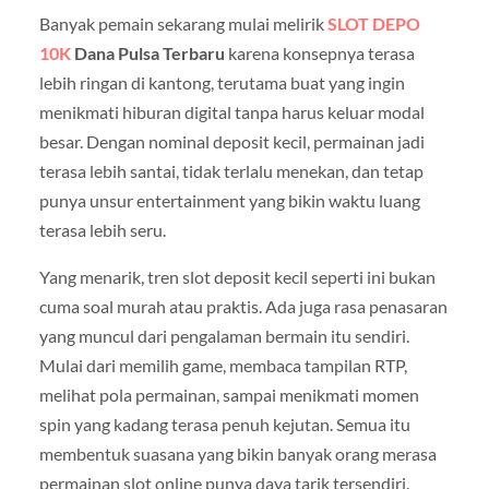
Banyak pemain sekarang mulai melirik
SLOT DEPO
10K
Dana Pulsa Terbaru
karena konsepnya terasa
lebih ringan di kantong, terutama buat yang ingin
menikmati hiburan digital tanpa harus keluar modal
besar. Dengan nominal deposit kecil, permainan jadi
terasa lebih santai, tidak terlalu menekan, dan tetap
punya unsur entertainment yang bikin waktu luang
terasa lebih seru.
Yang menarik, tren slot deposit kecil seperti ini bukan
cuma soal murah atau praktis. Ada juga rasa penasaran
yang muncul dari pengalaman bermain itu sendiri.
Mulai dari memilih game, membaca tampilan RTP,
melihat pola permainan, sampai menikmati momen
spin yang kadang terasa penuh kejutan. Semua itu
membentuk suasana yang bikin banyak orang merasa
permainan slot online punya daya tarik tersendiri.