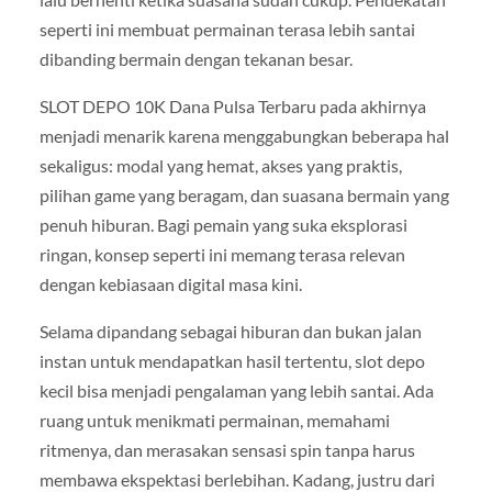
seperti ini membuat permainan terasa lebih santai
dibanding bermain dengan tekanan besar.
SLOT DEPO 10K Dana Pulsa Terbaru pada akhirnya
menjadi menarik karena menggabungkan beberapa hal
sekaligus: modal yang hemat, akses yang praktis,
pilihan game yang beragam, dan suasana bermain yang
penuh hiburan. Bagi pemain yang suka eksplorasi
ringan, konsep seperti ini memang terasa relevan
dengan kebiasaan digital masa kini.
Selama dipandang sebagai hiburan dan bukan jalan
instan untuk mendapatkan hasil tertentu, slot depo
kecil bisa menjadi pengalaman yang lebih santai. Ada
ruang untuk menikmati permainan, memahami
ritmenya, dan merasakan sensasi spin tanpa harus
membawa ekspektasi berlebihan. Kadang, justru dari