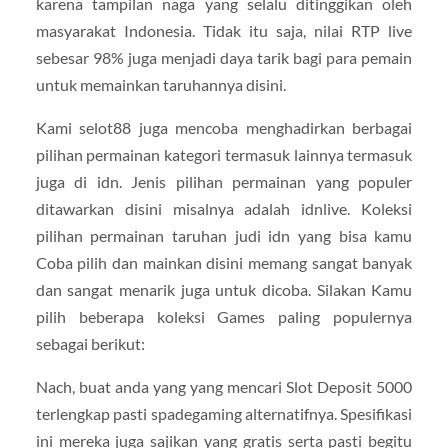
karena tampilan naga yang selalu ditinggikan oleh
masyarakat Indonesia. Tidak itu saja, nilai RTP live
sebesar 98% juga menjadi daya tarik bagi para pemain
untuk memainkan taruhannya disini.
Kami selot88 juga mencoba menghadirkan berbagai
pilihan permainan kategori termasuk lainnya termasuk
juga di idn. Jenis pilihan permainan yang populer
ditawarkan disini misalnya adalah idnlive. Koleksi
pilihan permainan taruhan judi idn yang bisa kamu
Coba pilih dan mainkan disini memang sangat banyak
dan sangat menarik juga untuk dicoba. Silakan Kamu
pilih beberapa koleksi Games paling populernya
sebagai berikut:
Nach, buat anda yang yang mencari Slot Deposit 5000
terlengkap pasti spadegaming alternatifnya. Spesifikasi
ini mereka juga sajikan yang gratis serta pasti begitu