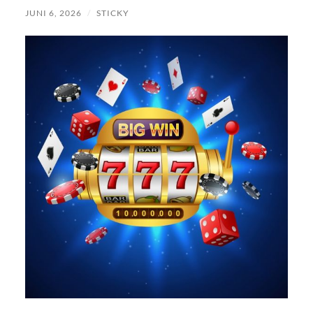
JUNI 6, 2026
/
STICKY