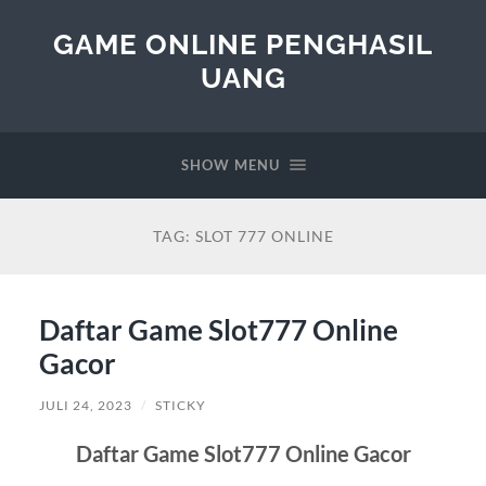
GAME ONLINE PENGHASIL
UANG
SHOW MENU
TAG:
SLOT 777 ONLINE
Daftar Game Slot777 Online
Gacor
JULI 24, 2023
/
STICKY
Daftar Game Slot777 Online Gacor