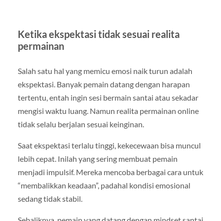
Ketika ekspektasi tidak sesuai realita
permainan
Salah satu hal yang memicu emosi naik turun adalah
ekspektasi. Banyak pemain datang dengan harapan
tertentu, entah ingin sesi bermain santai atau sekadar
mengisi waktu luang. Namun realita permainan online
tidak selalu berjalan sesuai keinginan.
Saat ekspektasi terlalu tinggi, kekecewaan bisa muncul
lebih cepat. Inilah yang sering membuat pemain
menjadi impulsif. Mereka mencoba berbagai cara untuk
“membalikkan keadaan”, padahal kondisi emosional
sedang tidak stabil.
Sebaliknya, pemain yang datang dengan mindset santai