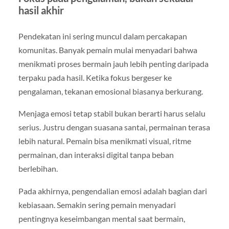
hasil akhir
Pendekatan ini sering muncul dalam percakapan
komunitas. Banyak pemain mulai menyadari bahwa
menikmati proses bermain jauh lebih penting daripada
terpaku pada hasil. Ketika fokus bergeser ke
pengalaman, tekanan emosional biasanya berkurang.
Menjaga emosi tetap stabil bukan berarti harus selalu
serius. Justru dengan suasana santai, permainan terasa
lebih natural. Pemain bisa menikmati visual, ritme
permainan, dan interaksi digital tanpa beban
berlebihan.
Pada akhirnya, pengendalian emosi adalah bagian dari
kebiasaan. Semakin sering pemain menyadari
pentingnya keseimbangan mental saat bermain,