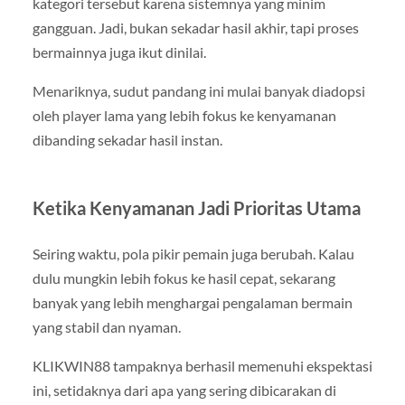
kategori tersebut karena sistemnya yang minim
gangguan. Jadi, bukan sekadar hasil akhir, tapi proses
bermainnya juga ikut dinilai.
Menariknya, sudut pandang ini mulai banyak diadopsi
oleh player lama yang lebih fokus ke kenyamanan
dibanding sekadar hasil instan.
Ketika Kenyamanan Jadi Prioritas Utama
Seiring waktu, pola pikir pemain juga berubah. Kalau
dulu mungkin lebih fokus ke hasil cepat, sekarang
banyak yang lebih menghargai pengalaman bermain
yang stabil dan nyaman.
KLIKWIN88 tampaknya berhasil memenuhi ekspektasi
ini, setidaknya dari apa yang sering dibicarakan di