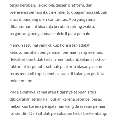
terus berubah. Teknologi, desain platform, dan
preferensi pemain ikut membentuk bagaimana sebuah
situs dipandang oleh komunitas. Apa yang ramai
dibahas hari ini bisa saja berubah seiring waktu,
tergantung pengalaman kolektif para pemain.
Namun satu hal yang cukup konsisten adalah
kebutuhan akan pengalaman bermain yang nyaman,
fleksibel, dan tidak terlalu membebani. Selama faktor-
faktor ini terpenuhi, sebuah platform biasanya akan
terus menjadi topik pembicaraan di kalangan pecinta
poker online.
Pada akhirnya, ramai atau tidaknya sebuah situs
dibicarakan sering kali bukan karena promosi besar,
melainkan karena pengalaman yang dirasakan pemain
itu sendiri. Dari situlah percakapan terus berkembang,