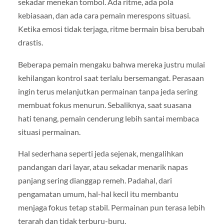
sekadar menekan tombol. Ada ritme, ada pola
kebiasaan, dan ada cara pemain merespons situasi.
Ketika emosi tidak terjaga, ritme bermain bisa berubah
drastis.
Beberapa pemain mengaku bahwa mereka justru mulai
kehilangan kontrol saat terlalu bersemangat. Perasaan
ingin terus melanjutkan permainan tanpa jeda sering
membuat fokus menurun. Sebaliknya, saat suasana
hati tenang, pemain cenderung lebih santai membaca
situasi permainan.
Hal sederhana seperti jeda sejenak, mengalihkan
pandangan dari layar, atau sekadar menarik napas
panjang sering dianggap remeh. Padahal, dari
pengamatan umum, hal-hal kecil itu membantu
menjaga fokus tetap stabil. Permainan pun terasa lebih
terarah dan tidak terburu-buru.