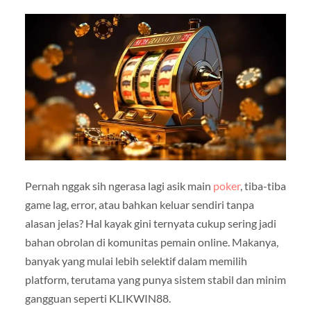
Pernah nggak sih ngerasa lagi asik main
poker
, tiba-tiba
game lag, error, atau bahkan keluar sendiri tanpa
alasan jelas? Hal kayak gini ternyata cukup sering jadi
bahan obrolan di komunitas pemain online. Makanya,
banyak yang mulai lebih selektif dalam memilih
platform, terutama yang punya sistem stabil dan minim
gangguan seperti KLIKWIN88.