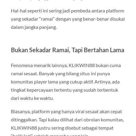
Hal-hal seperti ini sering jadi pembeda antara platform
yang sekadar “ramai” dengan yang benar-benar disukai
dalam jangka panjang.
Bukan Sekadar Ramai, Tapi Bertahan Lama
Fenomena menarik lainnya, KLIKWIN88 bukan cuma
ramai sesaat. Banyak yang bilang situs ini punya
komunitas player lama yang cukup aktif. Artinya, ada
tingkat kepercayaan tertentu yang sudah terbentuk
dari waktu ke waktu.
Biasanya, platform yang hanya viral sesaat akan cepat
ditinggalkan. Tapi kalau dilihat dari obrolan komunitas,
KLIKWIN88 justru sering disebut sebagai tempat
“balik lagi” setelah mencoba yang lain.