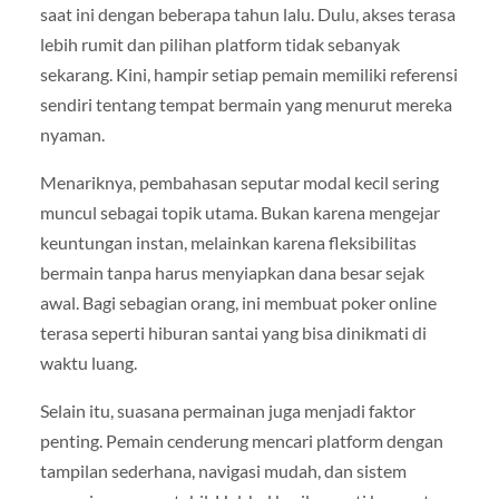
saat ini dengan beberapa tahun lalu. Dulu, akses terasa
lebih rumit dan pilihan platform tidak sebanyak
sekarang. Kini, hampir setiap pemain memiliki referensi
sendiri tentang tempat bermain yang menurut mereka
nyaman.
Menariknya, pembahasan seputar modal kecil sering
muncul sebagai topik utama. Bukan karena mengejar
keuntungan instan, melainkan karena fleksibilitas
bermain tanpa harus menyiapkan dana besar sejak
awal. Bagi sebagian orang, ini membuat poker online
terasa seperti hiburan santai yang bisa dinikmati di
waktu luang.
Selain itu, suasana permainan juga menjadi faktor
penting. Pemain cenderung mencari platform dengan
tampilan sederhana, navigasi mudah, dan sistem