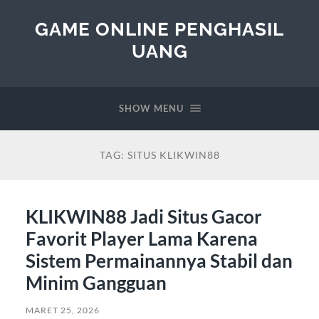
GAME ONLINE PENGHASIL
UANG
SHOW MENU
TAG:
SITUS KLIKWIN88
KLIKWIN88 Jadi Situs Gacor
Favorit Player Lama Karena
Sistem Permainannya Stabil dan
Minim Gangguan
MARET 25, 2026