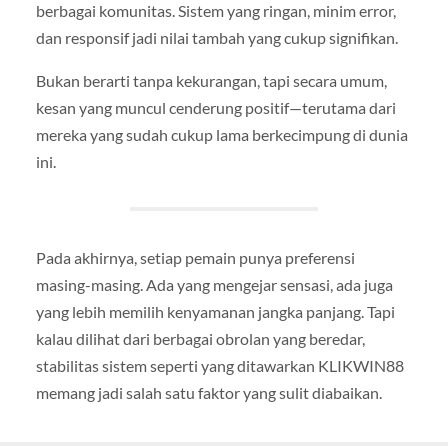
berbagai komunitas. Sistem yang ringan, minim error,
dan responsif jadi nilai tambah yang cukup signifikan.
Bukan berarti tanpa kekurangan, tapi secara umum,
kesan yang muncul cenderung positif—terutama dari
mereka yang sudah cukup lama berkecimpung di dunia
ini.
Pada akhirnya, setiap pemain punya preferensi
masing-masing. Ada yang mengejar sensasi, ada juga
yang lebih memilih kenyamanan jangka panjang. Tapi
kalau dilihat dari berbagai obrolan yang beredar,
stabilitas sistem seperti yang ditawarkan KLIKWIN88
memang jadi salah satu faktor yang sulit diabaikan.