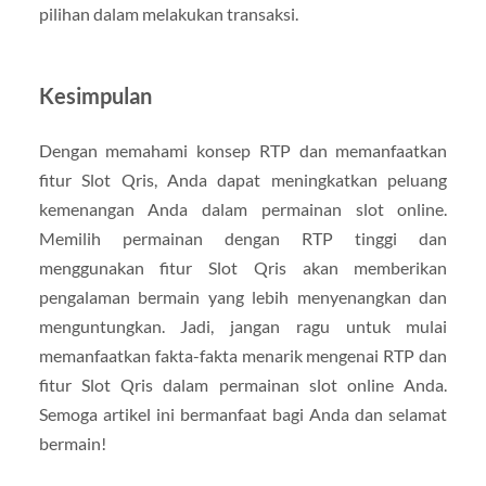
pilihan dalam melakukan transaksi.
Kesimpulan
Dengan memahami konsep RTP dan memanfaatkan
fitur Slot Qris, Anda dapat meningkatkan peluang
kemenangan Anda dalam permainan slot online.
Memilih permainan dengan RTP tinggi dan
menggunakan fitur Slot Qris akan memberikan
pengalaman bermain yang lebih menyenangkan dan
menguntungkan. Jadi, jangan ragu untuk mulai
memanfaatkan fakta-fakta menarik mengenai RTP dan
fitur Slot Qris dalam permainan slot online Anda.
Semoga artikel ini bermanfaat bagi Anda dan selamat
bermain!