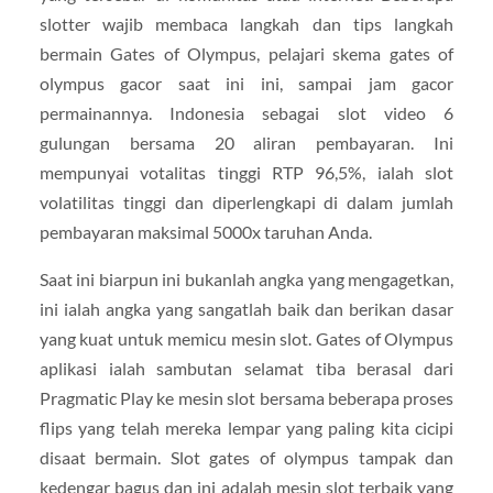
slotter wajib membaca langkah dan tips langkah
bermain Gates of Olympus, pelajari skema gates of
olympus gacor saat ini ini, sampai jam gacor
permainannya. Indonesia sebagai slot video 6
gulungan bersama 20 aliran pembayaran. Ini
mempunyai votalitas tinggi RTP 96,5%, ialah slot
volatilitas tinggi dan diperlengkapi di dalam jumlah
pembayaran maksimal 5000x taruhan Anda.
Saat ini biarpun ini bukanlah angka yang mengagetkan,
ini ialah angka yang sangatlah baik dan berikan dasar
yang kuat untuk memicu mesin slot. Gates of Olympus
aplikasi ialah sambutan selamat tiba berasal dari
Pragmatic Play ke mesin slot bersama beberapa proses
flips yang telah mereka lempar yang paling kita cicipi
disaat bermain. Slot gates of olympus tampak dan
kedengar bagus dan ini adalah mesin slot terbaik yang