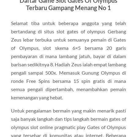
Daftar Game Slot Gates Of Olympus
Terbaru Gampang Menang No 1
Selamat tiba untuk beberapa anggota yang telah
bertandang di situs slot gates of olympus Gerbang
Zeus lebar terbuka untuk semuanya pemain di Gates
of Olympus, slot skema 6×5 bersama 20 garis
pembayaran di mana lambang jatuh, bayar di dalam
barisan sedikitnya 8. Hadiah Zeus ialah empat lambang
pengali sampai 500x. Memasuk Gunung Olympus di
ronde Free Spins bersama 15 spin gratis di mana
semua pengali dipertambah, menambahkan pemain
kemenangan yang hebat.
Untuk pengalaman bermain yang makin menarik pasti
saja banyak langkah dan tips langkah bermain gates of
olympus slot online pragmatic play Gates of Olympus
yang tersebar di komunitas atau internet. Beberapa