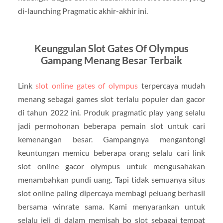
di-launching Pragmatic akhir-akhir ini.
Keunggulan Slot Gates Of Olympus
Gampang Menang Besar Terbaik
Link
slot online gates of olympus
terpercaya mudah
menang sebagai games slot terlalu populer dan gacor
di tahun 2022 ini. Produk pragmatic play yang selalu
jadi permohonan beberapa pemain slot untuk cari
kemenangan besar. Gampangnya mengantongi
keuntungan memicu beberapa orang selalu cari link
slot online gacor olympus untuk mengusahakan
menambahkan pundi uang. Tapi tidak semuanya situs
slot online paling dipercaya membagi peluang berhasil
bersama winrate sama. Kami menyarankan untuk
selalu jeli di dalam memisah bo slot sebagai tempat