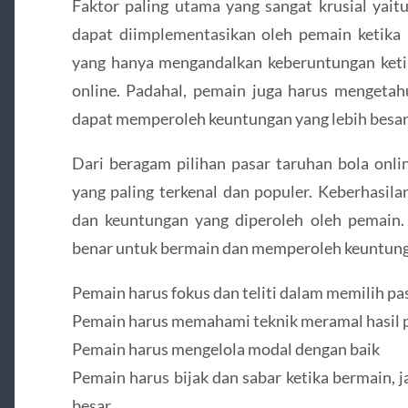
Faktor paling utama yang sangat krusial yait
dapat diimplementasikan oleh pemain ketika 
yang hanya mengandalkan keberuntungan ket
online. Padahal, pemain juga harus mengetahu
dapat memperoleh keuntungan yang lebih besar 
Dari beragam pilihan pasar taruhan bola onlin
yang paling terkenal dan populer. Keberhasil
dan keuntungan yang diperoleh oleh pemain. 
benar untuk bermain dan memperoleh keuntunga
Pemain harus fokus dan teliti dalam memilih pa
Pemain harus memahami teknik meramal hasil 
Pemain harus mengelola modal dengan baik
Pemain harus bijak dan sabar ketika bermain, 
besar