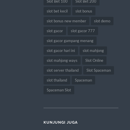
Slot Bet 100
Slot Bet 200
slot bet kecil
slot bonus
slot bonus new member
slot demo
slot gacor
slot gacor 777
slot gacor gampang menang
slot gacor hari ini
slot mahjong
slot mahjong ways
Slot Online
slot server thailand
Slot Spaceman
slot thailand
Spaceman
Spaceman Slot
KUNJUNGI JUGA