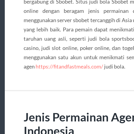
bergabung di Sbobet. Situs judi bola Sbobet 
online dengan beragam jenis permainan da
menggunakan server sbobet tercanggih di Asi
yang lebih baik. Para pemain dapat menikma
taruhan uang asli, seperti judi bola sportsbo
casino, judi slot online, poker online, dan toge
menggunakan satu akun untuk menikmati sem
agen
https://fitandfastmeals.com/
judi bola.
Jenis Permainan Ag
Indonesia