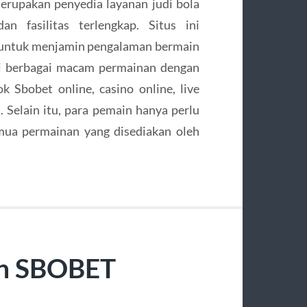
merupakan penyedia layanan judi bola
n fasilitas terlengkap. Situs ini
a untuk menjamin pengalaman bermain
ti berbagai macam permainan dengan
ok Sbobet online, casino online, live
l. Selain itu, para pemain hanya perlu
ua permainan yang disediakan oleh
en SBOBET