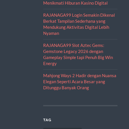
Menikmati Hiburan Kasino Digital
RAJANAGA99 Login Semakin Dikenal
Berkat Tampilan Sederhana yang
Mendukung Aktivitas Digital Lebih
Nyaman
RAJANAGA99 Slot Aztec Gems:
Gemstone Legacy 2026 dengan
Gameplay Simple tapi Penuh Big Win
Energy
Mahjong Ways 2 Hadir dengan Nuansa
Elegan Seperti Acara Besar yang
Ditunggu Banyak Orang
TAG