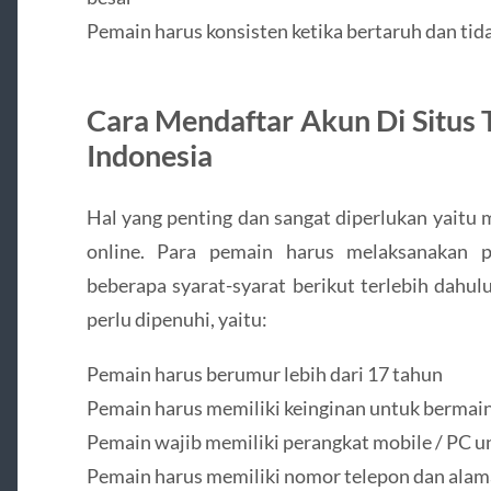
Pemain harus konsisten ketika bertaruh dan tid
Cara Mendaftar Akun Di Situs 
Indonesia
Hal yang penting dan sangat diperlukan yaitu 
online. Para pemain harus melaksanakan 
beberapa syarat-syarat berikut terlebih dahul
perlu dipenuhi, yaitu:
Pemain harus berumur lebih dari 17 tahun
Pemain harus memiliki keinginan untuk bermai
Pemain wajib memiliki perangkat mobile / PC 
Pemain harus memiliki nomor telepon dan alam