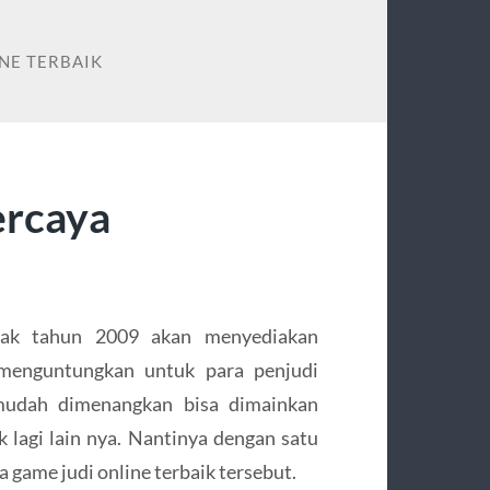
INE TERBAIK
ercaya
ejak tahun 2009 akan menyediakan
 menguntungkan untuk para penjudi
 mudah dimenangkan bisa dimainkan
ak lagi lain nya. Nantinya dengan satu
 game judi online terbaik tersebut.