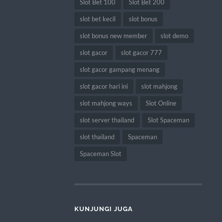
Slot Bet 100
Slot Bet 200
slot bet kecil
slot bonus
slot bonus new member
slot demo
slot gacor
slot gacor 777
slot gacor gampang menang
slot gacor hari ini
slot mahjong
slot mahjong ways
Slot Online
slot server thailand
Slot Spaceman
slot thailand
Spaceman
Spaceman Slot
KUNJUNGI JUGA