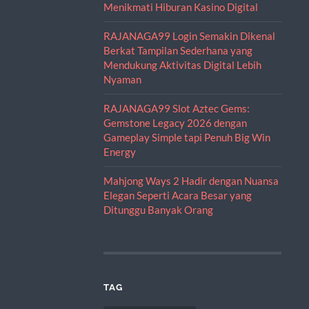
Menikmati Hiburan Kasino Digital
RAJANAGA99 Login Semakin Dikenal
Berkat Tampilan Sederhana yang
Mendukung Aktivitas Digital Lebih
Nyaman
RAJANAGA99 Slot Aztec Gems:
Gemstone Legacy 2026 dengan
Gameplay Simple tapi Penuh Big Win
Energy
Mahjong Ways 2 Hadir dengan Nuansa
Elegan Seperti Acara Besar yang
Ditunggu Banyak Orang
TAG