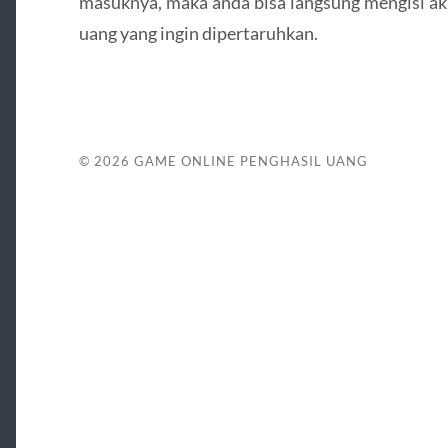
masuknya, maka anda bisa langsung mengisi a
uang yang ingin dipertaruhkan.
© 2026
GAME ONLINE PENGHASIL UANG