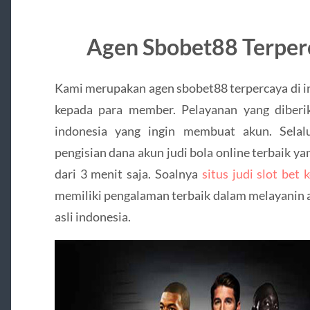
Agen Sbobet88 Terperc
Kami merupakan agen sbobet88 terpercaya di 
kepada para member. Pelayanan yang diberi
indonesia yang ingin membuat akun. Sela
pengisian dana akun judi bola online terbaik
dari 3 menit saja. Soalnya
situs judi slot bet k
memiliki pengalaman terbaik dalam melayanin 
asli indonesia.